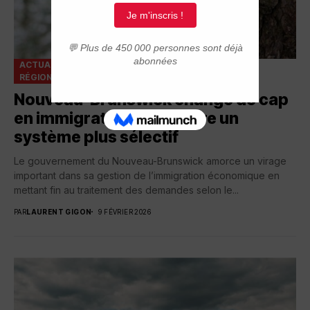
ACTUALITÉ
POLITIQUE D'IMMIGRATION
RÉGIONS DU CANADA
Nouveau-Brunswick change de cap
en immigration et instaure un
système plus sélectif
Le gouvernement du Nouveau-Brunswick amorce un virage
important dans sa gestion de l’immigration économique en
mettant fin au traitement des demandes selon le...
PAR
LAURENT GIGON
9 FÉVRIER 2026