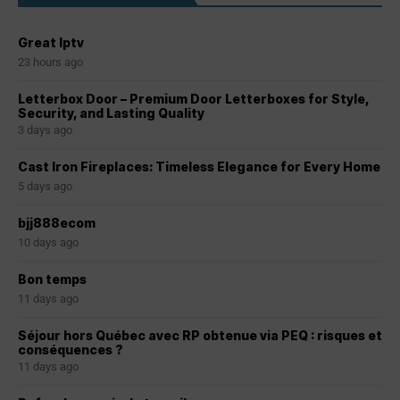
Great Iptv
23 hours ago
Letterbox Door – Premium Door Letterboxes for Style,
Security, and Lasting Quality
3 days ago
Cast Iron Fireplaces: Timeless Elegance for Every Home
5 days ago
bjj888ecom
10 days ago
Bon temps
11 days ago
Séjour hors Québec avec RP obtenue via PEQ : risques et
conséquences ?
11 days ago