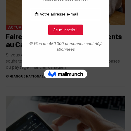
ACTUALITÉ
VOS FINANCES
Faire vos premiers investissements
au Canada
Si vous êtes nouvel arrivant au Canada et que vous
souhaitez investir, il est essentiel de comprendre les bases
du paysage financier canadien....
PAR
BANQUE NATIONALE
31 OCTOBRE 2024