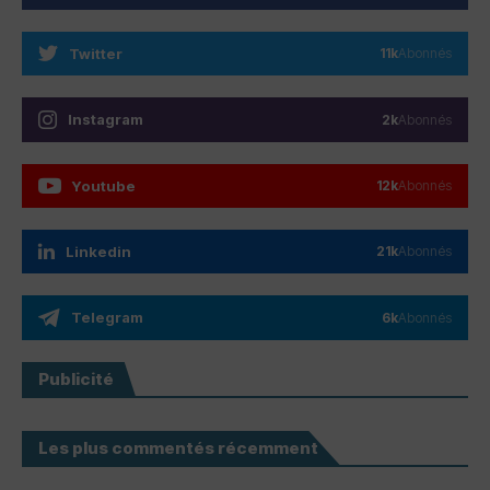
Twitter
11k
Abonnés
Instagram
2k
Abonnés
Youtube
12k
Abonnés
Linkedin
21k
Abonnés
Telegram
6k
Abonnés
Publicité
Les plus commentés récemment