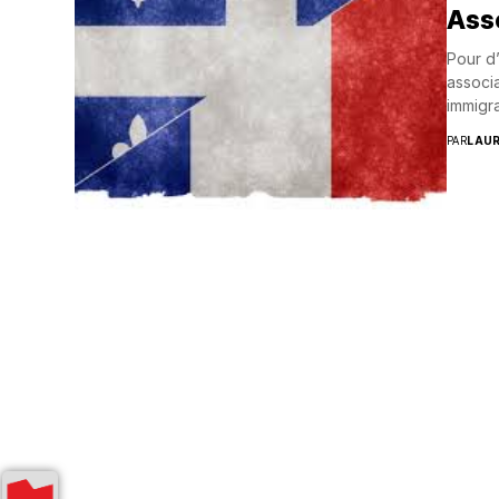
Ass
Pour d’
associa
immigran
PAR
LAU