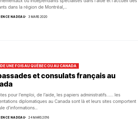
nementaux ou indépendants spécialisés dans l’aide et l’accueil des
nts dans la région de Montréal,...
RENCE NADEAU
3 MARS 2020
AIDE UNE FOIS AU QUÉBEC OU AU CANADA
assades et consulats français au
ada
tes pour l’emploi, de l’aide, les papiers administratifs…… les
ntations diplomatiques au Canada sont là et leurs sites comportent
le d’informations...
RENCE NADEAU
24 MARS 2016