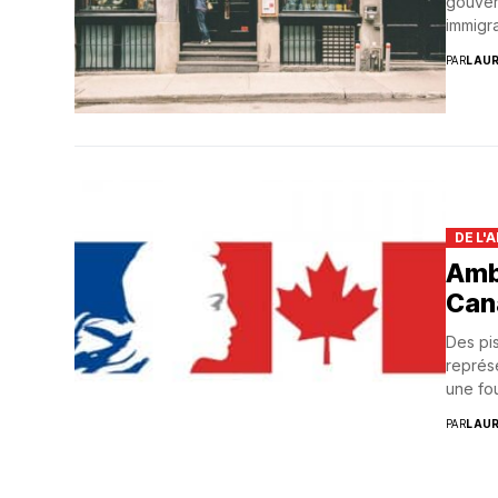
gouver
immigra
PAR
LAU
DE L'
Amb
Can
Des pis
représe
une fou
PAR
LAU