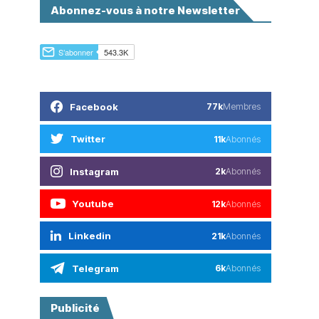
Abonnez-vous à notre Newsletter
Facebook
77k
Membres
Twitter
11k
Abonnés
Instagram
2k
Abonnés
Youtube
12k
Abonnés
Linkedin
21k
Abonnés
Telegram
6k
Abonnés
Publicité