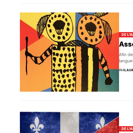
DE L'
Ass
Afin de
langues
PAR
LAU
DE L'