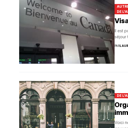
AUTRE
DE L'
Suivi des démarches
Visa
Votre Profession/formation
Il est 
séjour 
PAR
LAU
DE L'
Orga
imm
Voici 