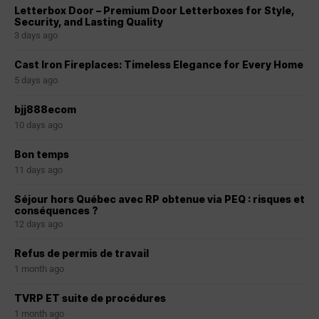
Letterbox Door – Premium Door Letterboxes for Style,
Security, and Lasting Quality
3 days ago
Cast Iron Fireplaces: Timeless Elegance for Every Home
5 days ago
bjj888ecom
10 days ago
Bon temps
11 days ago
Séjour hors Québec avec RP obtenue via PEQ : risques et
conséquences ?
12 days ago
Refus de permis de travail
1 month ago
TVRP ET suite de procédures
1 month ago