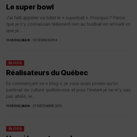
Le super bowl
J’ai failli appeler ce billet le « superball ». Pourquoi ? Parce
que je n’y connaissais tellement rien au football en arrivant ici
que je...
PAR
SOULMAN
13 FÉVRIER 2014
BLOGS
Réalisateurs du Québec
En commençant ce « blog », je vous avais promis qu’on
parlerait de culture québécoise et pour l’instant je ne m’y suis
pas attelé, le...
PAR
SOULMAN
27 DÉCEMBRE 2013
BLOGS