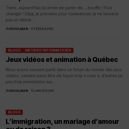
Tiens, aujourd’hui j’ai envie de parler de…. bouffe ! Pour
changer ! Déjà, je préviens pour commencer, je ne lancerai
pas un débat...
PAR
SOULMAN
11 FÉVRIER 2016
BLOGS
MÉTIER D'INFORMATICIEN
Jeux vidéos et animation à Québec
Nous avons souvent parlé dans ce forum du monde des jeux
vidéos, certains peut-être de façon trop « rose », d’autres un
peu trop pessimistes sur...
PAR
SOULMAN
13 JANVIER 2016
BLOGS
L’immigration, un mariage d’amour