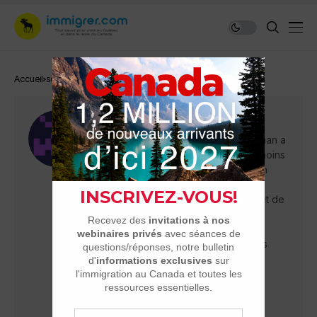
Accueil
soulman
Soulman
Arrivé en mars 2007 à Montréal, Soulman a
très vite posé ses valises à Québec, moins
de 4 mois plus tard. Auteur BD édité en
Europe, un studio lui a laissé la chance
d'entrer dans le monde du jeu vidéo et de
l'animation en tant qu'illustrateur. Il est
devenu par la suite directeur du
département artistique. Voici ces billets
culturels et sur la ville de Québec.
24 articles
1 commentaires