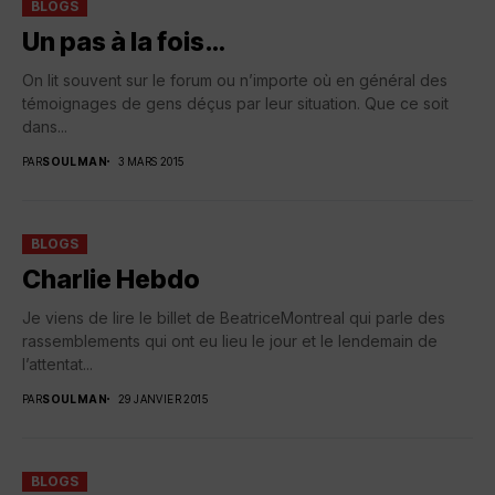
BLOGS
Un pas à la fois…
On lit souvent sur le forum ou n’importe où en général des
témoignages de gens déçus par leur situation. Que ce soit
dans...
PAR
SOULMAN
3 MARS 2015
BLOGS
Charlie Hebdo
Je viens de lire le billet de BeatriceMontreal qui parle des
rassemblements qui ont eu lieu le jour et le lendemain de
l’attentat...
PAR
SOULMAN
29 JANVIER 2015
BLOGS