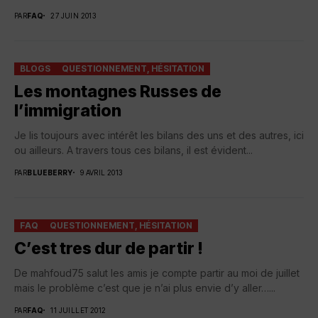
PAR
FAQ
27 JUIN 2013
BLOGS
QUESTIONNEMENT, HÉSITATION
Les montagnes Russes de
l’immigration
Je lis toujours avec intérêt les bilans des uns et des autres, ici
ou ailleurs. A travers tous ces bilans, il est évident...
PAR
BLUEBERRY
9 AVRIL 2013
FAQ
QUESTIONNEMENT, HÉSITATION
C’est tres dur de partir !
De mahfoud75 salut les amis je compte partir au moi de juillet
mais le problème c’est que je n’ai plus envie d’y aller…...
PAR
FAQ
11 JUILLET 2012