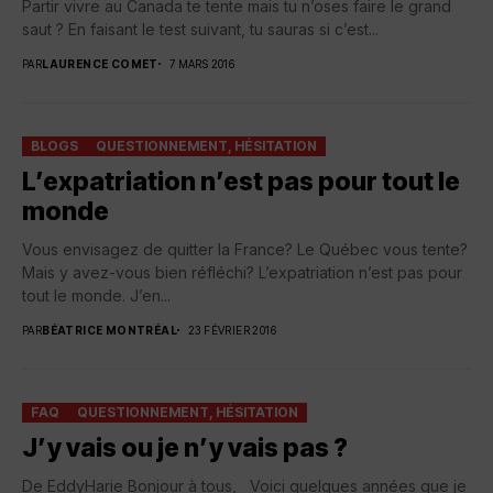
Partir vivre au Canada te tente mais tu n’oses faire le grand
saut ? En faisant le test suivant, tu sauras si c’est...
PAR
LAURENCE COMET
7 MARS 2016
BLOGS
QUESTIONNEMENT, HÉSITATION
L’expatriation n’est pas pour tout le
monde
Vous envisagez de quitter la France? Le Québec vous tente?
Mais y avez-vous bien réfléchi? L’expatriation n’est pas pour
tout le monde. J’en...
PAR
BÉATRICE MONTRÉAL
23 FÉVRIER 2016
FAQ
QUESTIONNEMENT, HÉSITATION
J’y vais ou je n’y vais pas ?
De EddyHarie Bonjour à tous, Voici quelques années que je