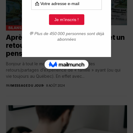
BILANS
QUESTIONNEMENT, HÉSITATION
Après plus de 2 ans au Québec et un
retour en France, cette famille
pense revenir
Bonjour à tout le monde ! J’aimerais avoir des
retours/partages d’expérience de « famille » ayant (ou qui
vie toujours au Québec). En effet avec...
PAR
MESSAGE DU JOUR
8 AOÛT 2024