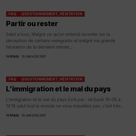
FAQ
QUESTIONNEMENT, HÉSITATION
Partir ou rester
Salut a tous, Malgré ce qu’on entend raconter sur la
déception de certains immigrants et malgré ma grande
hésitation de la dernière minute,...
PAR
FAQ
19 JANVIER 2007
FAQ
QUESTIONNEMENT, HÉSITATION
L’immigration et le mal du pays
L’immigration et le mal du pays Ecrit par : ok’back 19-08 à
14:19 salut tout le monde ne vous inquiétez pas, c’est très...
PAR
FAQ
19 JANVIER 2007