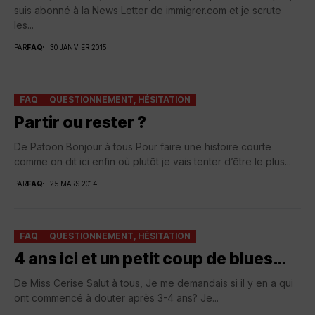
suis abonné à la News Letter de immigrer.com et je scrute
les...
PAR
FAQ
30 JANVIER 2015
FAQ
QUESTIONNEMENT, HÉSITATION
Partir ou rester ?
De Patoon Bonjour à tous Pour faire une histoire courte
comme on dit ici enfin où plutôt je vais tenter d’être le plus...
PAR
FAQ
25 MARS 2014
FAQ
QUESTIONNEMENT, HÉSITATION
4 ans ici et un petit coup de blues…
De Miss Cerise Salut à tous, Je me demandais si il y en a qui
ont commencé à douter après 3-4 ans? Je...