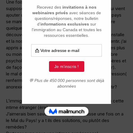
Une fois là-bas, la vie va continuer comme elle est
supposé de l’être.. Soudains, c’est le Mal du Pays qui vient
ajouter un peu d’épice à la vie .. j’ai lu que Le mal du pays
se manifeste généralement quelques semaines, voire
quelques mois après l’arrivée. En effet, une fois la
découverte d’un nouveau pays passée, la routine s’installe
et la nostalgie du pays natal commence à se faire sentir. j’ai
appris aussi qu’ il entraîne néanmoins des symptômes plus
ou moins graves qui proviennent tous d’un déséquilibre
psychologique provoqué par un changement de repères et
de façon de vivre( hum il ne faut pas le sous estimer).
le mal du pays = nostalgie, mélancolie, +/- une dépression(
renfermement sur soi, une tristesse permanente,
anorexie). peut on y échapper et comment s’en sortir?
L’immigrant(e) est souvent présenté comme cet ou cette
intime étranger (ère)
J’aimerais bien savoir comment ça se passe une fois on a
le Mal du Pays! y a t ils des solutions, ou plutôt des
remèdes?