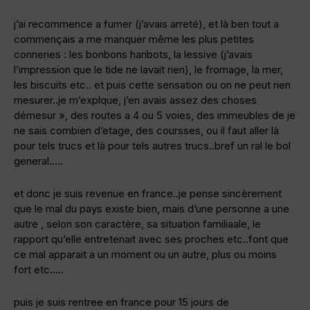
j’ai recommence a fumer (j’avais arreté), et là ben tout a
commençais a me manquer même les plus petites
conneries : les bonbons haribots, la lessive (j’avais
l’impression que le tide ne lavait rien), le fromage, la mer,
les biscuits etc.. et puis cette sensation ou on ne peut rien
mesurer..je m’explque, j’en avais assez des choses
démesur », des routes a 4 ou 5 voies, des immeubles de je
ne sais combien d’etage, des coursses, ou il faut aller là
pour tels trucs et là pour tels autres trucs..bref un ral le bol
general…..
et donc je suis revenue en france..je pense sincèrement
que le mal du pays existe bien, mais d’une personne a une
autre , selon son caractère, sa situation familiaale, le
rapport qu’elle entretenait avec ses proches etc..font que
ce mal apparait a un moment ou un autre, plus ou moins
fort etc…..
puis je suis rentree en france pour 15 jours de