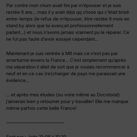
Par contre mon chum avait fini par m’épouser et je suis
restée 6 ans… mais il y avait déjà qq chose qui c’était brisé
entre-temps (le refus de m’épouser, être restée 9 mois en
stand by alors que lui avançait professionnellement
parlant…) et nous n’avons jamais vraiment pu le réparer. Ce
ne fut pas faute d’avoir essayé cependant…
Maintenant je suis rentrée à Mtl mais ce n’est pas par
amerturme envers la France… C’est simplement qu’après
ma séparation il allait de soit que je voulais recommencer à
neuf et en ce cas (re)changer de pays me paraissait une
évidence…
… et après mes études (ou voire même au Docotorat)
j’aimerais bien y retourner pour y travailler! Elle me manque
même parfois cette belle France!
————————————–
Ecrit par : Jade 21-08 à 10:30