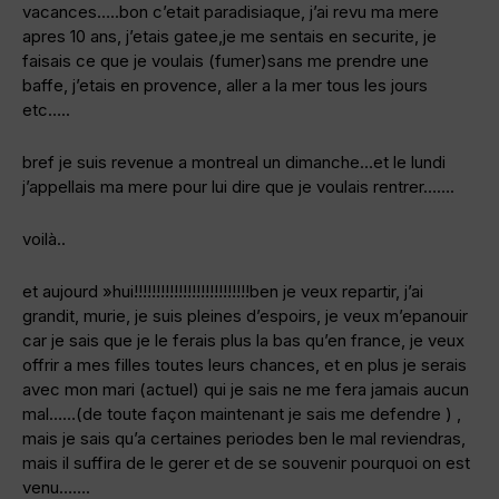
vacances…..bon c’etait paradisiaque, j’ai revu ma mere
apres 10 ans, j’etais gatee,je me sentais en securite, je
faisais ce que je voulais (fumer)sans me prendre une
baffe, j’etais en provence, aller a la mer tous les jours
etc…..
bref je suis revenue a montreal un dimanche…et le lundi
j’appellais ma mere pour lui dire que je voulais rentrer…….
voilà..
et aujourd »hui!!!!!!!!!!!!!!!!!!!!!!!!!!ben je veux repartir, j’ai
grandit, murie, je suis pleines d’espoirs, je veux m’epanouir
car je sais que je le ferais plus la bas qu’en france, je veux
offrir a mes filles toutes leurs chances, et en plus je serais
avec mon mari (actuel) qui je sais ne me fera jamais aucun
mal……(de toute façon maintenant je sais me defendre ) ,
mais je sais qu’a certaines periodes ben le mal reviendras,
mais il suffira de le gerer et de se souvenir pourquoi on est
venu…….