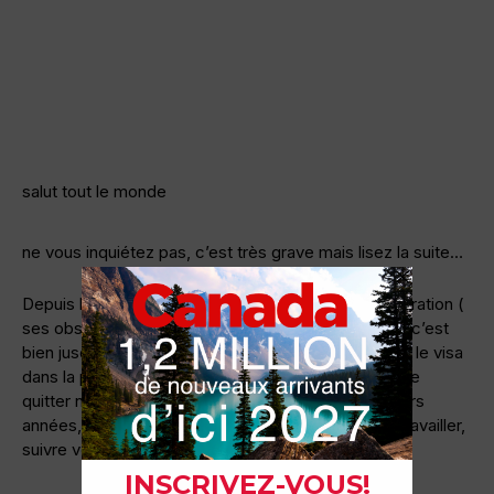
salut tout le monde
ne vous inquiétez pas, c’est très grave mais lisez la suite…
Depuis le début on parle que du processus d’immigration (
ses obstacles, les aventures, la motivation) tout ça c’est
bien jusqu’a maintenant.. l’étape suivante c’est avoir le visa
dans la poche.. étape suivante, on est sur le point de
quitter notre pays pour plusieurs mois, voire plusieurs
années, et de faire notre vie à l’étranger ( étudier, travailler,
suivre votre conjoint, ou autre raison).