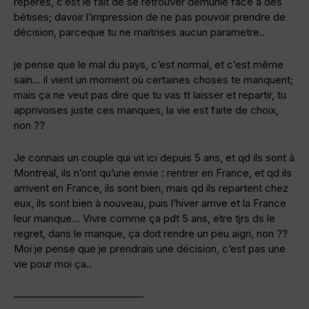
reperes, c’est le fait de se retrouver démunie face à des
bétises; davoir l’impression de ne pas pouvoir prendre de
décision, parceque tu ne maitrises aucun parametre..
je pense que le mal du pays, c’est normal, et c’est même
sain… il vient un moment où certaines choses te manquent;
mais ça ne veut pas dire que tu vas tt laisser et repartir, tu
apprivoises juste ces manques, la vie est faite de choix,
non ??
Je connais un couple qui vit ici depuis 5 ans, et qd ils sont à
Montreal, ils n’ont qu’une envie : rentrer en France, et qd ils
arrivent en France, ils sont bien, mais qd ils repartent chez
eux, ils sont bien à nouveau, puis l’hiver arrive et la France
leur manque… Vivre comme ça pdt 5 ans, etre tjrs ds le
regret, dans le manque, ça doit rendre un peu aigri, non ??
Moi je pense que je prendrais une décision, c’est pas une
vie pour moi ça..
————————————–