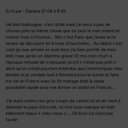
Ecrit par : Dariane 21-08 à 8:49
Hé bien babougne, c’est drôle mais j’ai vécu à peu de
choses près la même chose que toi (euh le mari violent en
moins) mais à l’inverse… Moi c’est Paris que j’avais eu le
temps de découvrir en 9 mois d’inactivités… Au début c’est
cool (je suis arrivée en avril donc j’ai bien profité de mon
été) mais après on déprime grave! Et moi mon chum à
l’époque refusait de m’épouser pcq’il « n’était pas prêt »
alors qu’on s’était pourtant entendus que j’interrompais mes
études et je vendais tout à Montréal pour le suivre et faire
ma vie en France avec lui (le mariage était la seule
possibilité rapide pour me donner un statut en France)…
J’ai aussi connu ces gros coups de cafard où on en vient à
détester le pays d’accueil, où tout nous manque et était
tellement mieux « chez-nous » … Oh boy! Ce n’est pas
facile!