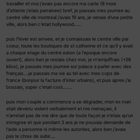
travailler et moi j’avais pas encore ma carte (8 mois
d’attente j’etais parrainee) bref, je passais mes journee au
centre ville de montreal j’avais 19 ans, je venais d’une petite
ville, alors ben c’etait hollywood……
puis l’hiver est arrivee, et je connaissais le centre ville par
coeur, toute les boutiques de st catherine et ce qu’il y avait
a chaque etage du centre eaton (a l’epoque encore
ouvert), alors ben je restais chez moi, je m’empiffrais (+28
kilos), je passais mes journee sur palace a parler avec des
français….je passais ma vie au tel avec mes cops de
france (bonjour la facture d’inter urbains), et puis apres j’ai
bossais, super c’etait cool……..
puis mon couple a commence a se dégrader, mon ex mari
etait devenu violent verbalement et me menaçais, il
n’arretait pas de me dire que de toute façon je n’etais qu’un
immigree et que pendant 3 ans je ne pouvais demande de
l’aide a personne ni même les autorites, alors ben j’avais
pas le choix de subir….