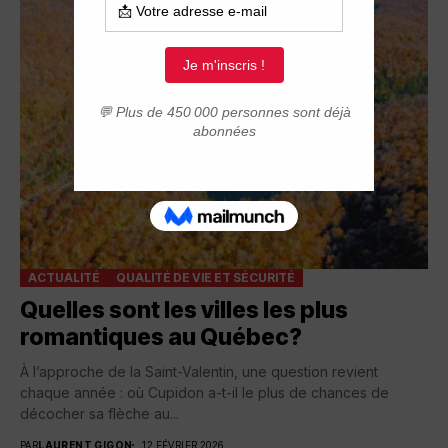
ACTUALITÉ
QUALITÉ DE VIE ET SÉCURITÉ
Quelles sont les villes les plus
romantiques au Québec?
À l’approche de la Saint-Valentin, une question revient
chaque année : où Cupidon a-t-il le plus de chances de
décocher sa flèche au...
PAR
LAURENT GIGON
12 FÉVRIER 2026