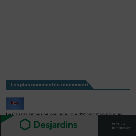
Les plus commentés récemment
Le Canada lance une nouvelle voie d’immigration pour les
francophones
© 2026
8 comments
|
178 views
immigrer.com