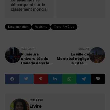
canadiennes se
démarquent sur le
classement mondial
Discrimination
Racisme
Trois-Rivières
PRÉCÉDENT
SUIVANT
Plusieurs
La ville de
universités du
Montréal néglige
Canada dans le
la lutte au
top mondial des
racisme et à la
meilleures
discrimination
universités
ÉCRIT PAR
Elvire