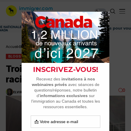
Découvrez nos conseils et informations pour vous aider
Accueil
Blogs
Trois-Rivières dit non au racisme
BLOGS
Trois-Rivières dit non au
racisme
0
ELVIRE
4 MINUTES DE LECTURE
4K VUES