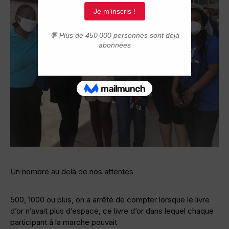
Un nombre au delà de nos attentes
500, 1000 ou plus, on a arrêté de compter lorsque le livre
d’or n’avait plus d’espace, ce livre d’or dans lequel chaque
participant â la marche pouvait