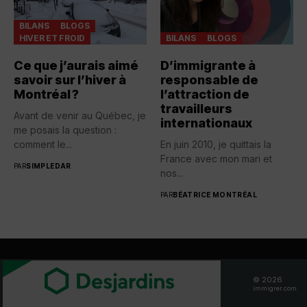
BILANS
BLOGS
HIVER ET FROID
BILANS
BLOGS
Ce que j’aurais aimé
D’immigrante à
savoir sur l’hiver à
responsable de
Montréal ?
l’attraction de
travailleurs
Avant de venir au Québec, je
internationaux
me posais la question :
comment le...
En juin 2010, je quittais la
France avec mon mari et
PAR
SIMPLEDAR
nos...
PAR
BÉATRICE MONTRÉAL
BOITE À OUTILS
© 2026
immigrer.com
Publier une offre d’emploi