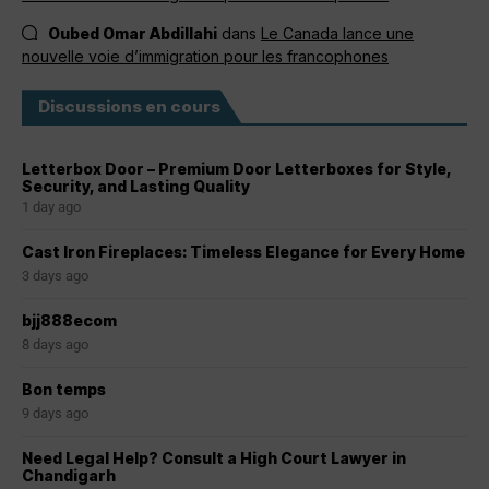
Oubed Omar Abdillahi
dans
Le Canada lance une
nouvelle voie d’immigration pour les francophones
Discussions en cours
Letterbox Door – Premium Door Letterboxes for Style,
Security, and Lasting Quality
1 day ago
Cast Iron Fireplaces: Timeless Elegance for Every Home
3 days ago
bjj888ecom
8 days ago
Bon temps
9 days ago
Need Legal Help? Consult a High Court Lawyer in
Chandigarh