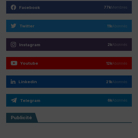
Facebook
77k
Membres
Twitter
11k
Abonnés
Instagram
2k
Abonnés
Youtube
12k
Abonnés
Linkedin
21k
Abonnés
Telegram
6k
Abonnés
Publicité