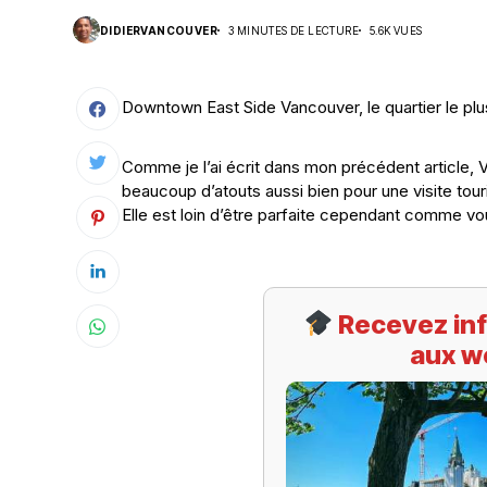
DIDIERVANCOUVER
3 MINUTES DE LECTURE
5.6K VUES
Suivi des démarches
Votre Profession/formation
Downtown East Side Vancouver, le quartier le pl
Comme je l’ai écrit dans mon précédent article, V
beaucoup d’atouts aussi bien pour une visite tour
Elle est loin d’être parfaite cependant comme vous
Recevez inf
aux w