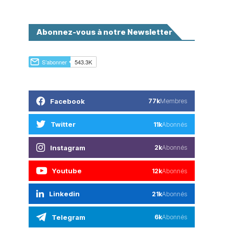
Abonnez-vous à notre Newsletter
Facebook
77k
Membres
Twitter
11k
Abonnés
Instagram
2k
Abonnés
Youtube
12k
Abonnés
Linkedin
21k
Abonnés
Telegram
6k
Abonnés