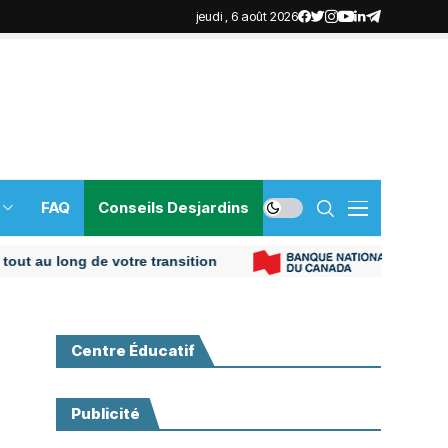
jeudi , 6 août 2026
FAQ
Conseils Desjardins
u long de votre transition
Plus de 
Centre Éducatif
Publicité