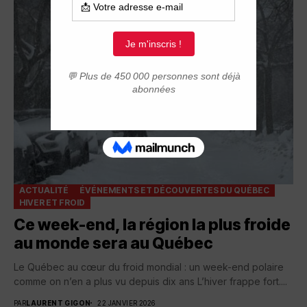
ACTUALITÉ
ÉVÉNEMENTS ET DÉCOUVERTES DU QUÉBEC
HIVER ET FROID
Ce week-end, la région la plus froide
au monde sera au Québec
Le Québec au cœur du froid mondial : un week-end polaire
comme on n’en a plus vu depuis dix ans L’hiver frappe fort....
PAR
LAURENT GIGON
22 JANVIER 2026