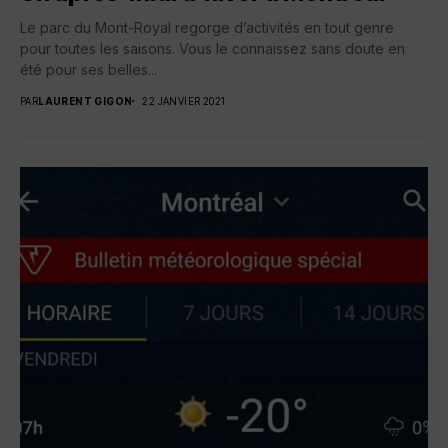
Le parc du Mont-Royal regorge d’activités en tout genre
pour toutes les saisons. Vous le connaissez sans doute en
été pour ses belles...
PAR
LAURENT GIGON
22 JANVIER 2021