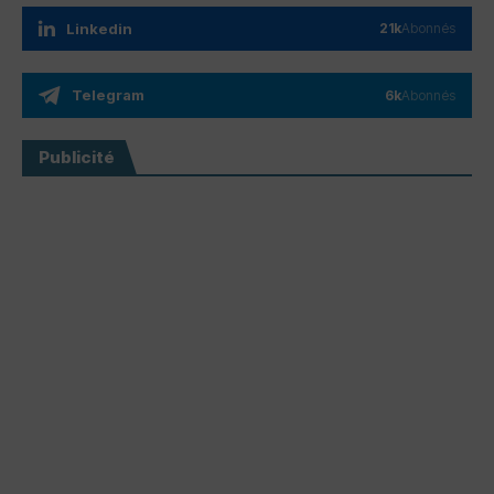
Linkedin
21k
Abonnés
Telegram
6k
Abonnés
Publicité