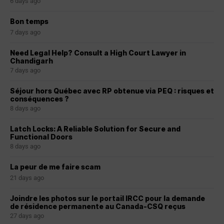
6 days ago
Bon temps
7 days ago
Need Legal Help? Consult a High Court Lawyer in
Chandigarh
7 days ago
Séjour hors Québec avec RP obtenue via PEQ : risques et
conséquences ?
8 days ago
Latch Locks: A Reliable Solution for Secure and
Functional Doors
8 days ago
La peur de me faire scam
21 days ago
Joindre les photos sur le portail IRCC pour la demande
de résidence permanente au Canada-CSQ reçus
27 days ago