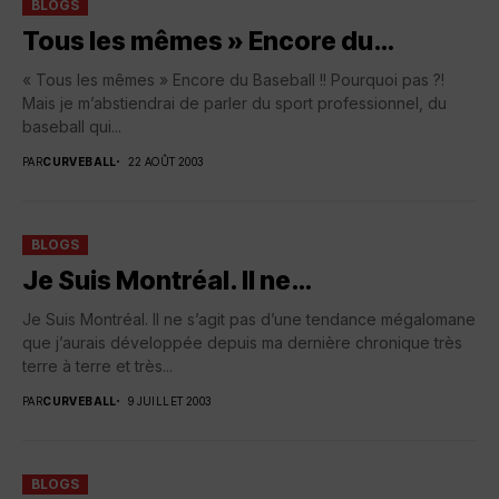
BLOGS
Tous les mêmes » Encore du…
« Tous les mêmes » Encore du Baseball !! Pourquoi pas ?!
Mais je m’abstiendrai de parler du sport professionnel, du
baseball qui...
PAR
CURVEBALL
22 AOÛT 2003
BLOGS
Je Suis Montréal. Il ne…
Je Suis Montréal. Il ne s’agit pas d’une tendance mégalomane
que j’aurais développée depuis ma dernière chronique très
terre à terre et très...
PAR
CURVEBALL
9 JUILLET 2003
BLOGS