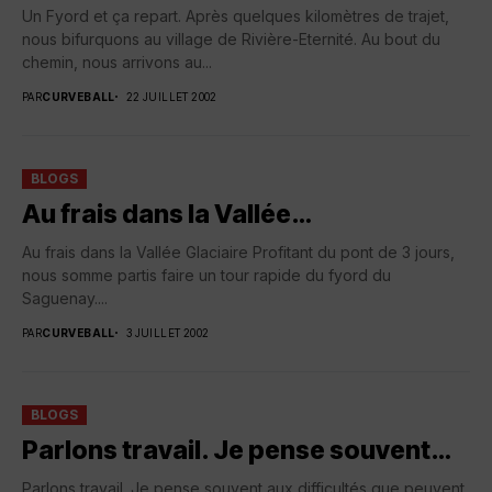
Un Fyord et ça repart. Après quelques kilomètres de trajet,
nous bifurquons au village de Rivière-Eternité. Au bout du
chemin, nous arrivons au...
PAR
CURVEBALL
22 JUILLET 2002
BLOGS
Au frais dans la Vallée…
Au frais dans la Vallée Glaciaire Profitant du pont de 3 jours,
nous somme partis faire un tour rapide du fyord du
Saguenay....
PAR
CURVEBALL
3 JUILLET 2002
BLOGS
Parlons travail. Je pense souvent…
Parlons travail. Je pense souvent aux difficultés que peuvent