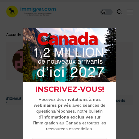
Accueil
curveball
Curveball
34 articles
1 commentaires
Immigrer au Canada: ressources et conseils