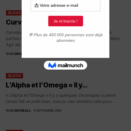
BLOGS
Curveball
Curveball pour le forum, c´est un pseudo plaisant, mais
parfois il faut lever le masque ; mon vrai prénom c´est Marc.
Agé de...
PAR
CURVEBALL
16 NOVEMBRE 2006
BLOGS
L’Alpha et l’Omega » Il y…
« L’Alpha et l’Omega » Il y a quelques chroniques à peine
j’avais fait un petit bilan, mais je vais remettre cela pour...
PAR
CURVEBALL
11 SEPTEMBRE 2003