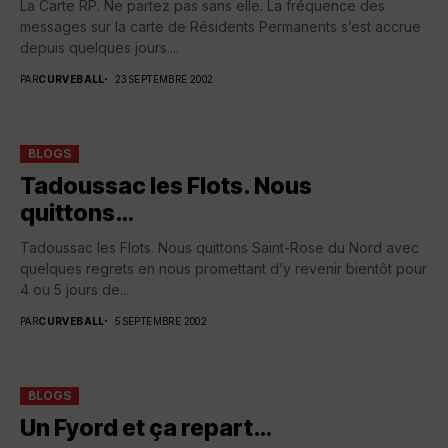
La Carte RP. Ne partez pas sans elle. La fréquence des
messages sur la carte de Résidents Permanents s’est accrue
depuis quelques jours....
PAR
CURVEBALL
23 SEPTEMBRE 2002
BLOGS
Tadoussac les Flots. Nous
quittons…
Tadoussac les Flots. Nous quittons Saint-Rose du Nord avec
quelques regrets en nous promettant d’y revenir bientôt pour
4 ou 5 jours de...
PAR
CURVEBALL
5 SEPTEMBRE 2002
BLOGS
Un Fyord et ça repart…