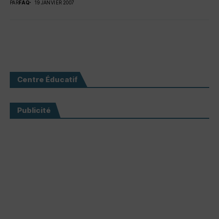
PAR
FAQ
19 JANVIER 2007
Centre Éducatif
Publicité