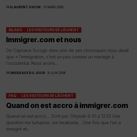
PAR
LAURENT GIGON
10 MARS 2009
BILANS
LES VISITEURS SE LÂCHENT
Immigrer.com et nous
De Capnace Scrogn dans une de ses chroniques nous disait
que « l’immigration, c’est un peu comme un mariage à
l’occidental. Nous avons...
PAR
MESSAGE DU JOUR
8 JUIN 2008
FAQ
LES VISITEURS SE LÂCHENT
Quand on est accro à immigrer.com
Quand on est accro…. Ecrit par: Ohyeah 6-01 à 13:22 Une
question me turlupine, me tarabuste… Une fois que l’on a
immigré et...