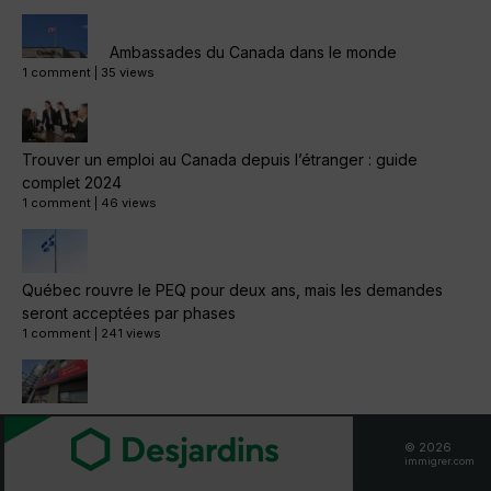
Ambassades du Canada dans le monde
1 comment
|
35 views
Trouver un emploi au Canada depuis l’étranger : guide
complet 2024
1 comment
|
46 views
Québec rouvre le PEQ pour deux ans, mais les demandes
seront acceptées par phases
1 comment
|
241 views
Expatriés Français au Canada : Postes Canada n’achemine
plus vos colis vers la France
© 2026
immigrer.com
1 comment
|
4.3k views