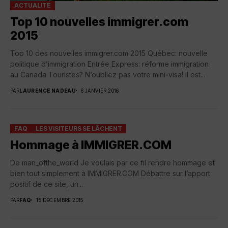
ACTUALITÉ
Top 10 nouvelles immigrer.com
2015
Top 10 des nouvelles immigrer.com 2015 Québec: nouvelle
politique d’immigration Entrée Express: réforme immigration
au Canada Touristes? N’oubliez pas votre mini-visa! Il est...
PAR
LAURENCE NADEAU
6 JANVIER 2016
FAQ
LES VISITEURS SE LÂCHENT
Hommage à IMMIGRER.COM
De man_ofthe_world Je voulais par ce fil rendre hommage et
bien tout simplement à IMMIGRER.COM Débattre sur l’apport
positif de ce site, un...
PAR
FAQ
15 DÉCEMBRE 2015