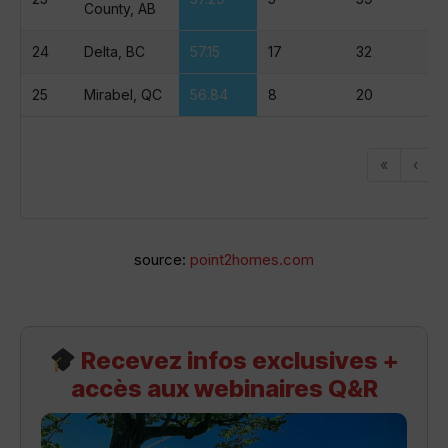
County, AB
24
Delta, BC
57.15
17
32
25
Mirabel, QC
56.84
8
20
«
‹
1
source:
point2homes.com
Recevez infos exclusives +
accès aux webinaires Q&R