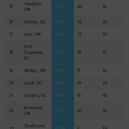
Vaughan,
15
59.67
40
18
ON
16
Granby, QC
58.89
32
40
17
Ajax, ON
58.32
22
33
Port
18
Coquitlam,
58.28
18
21
BC
19
Whitby, ON
58.18
11
19
20
Laval, QC
58.02
19
28
21
Langley, BC
57.56
15
45
Brampton,
22
57.40
47
14
ON
Strathcona
23
57.29
5
59