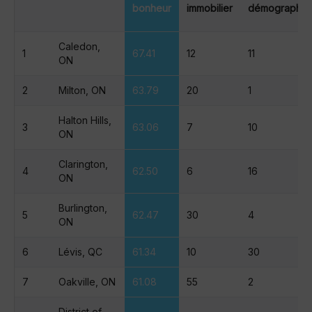
bonheur
immobilier
démographie
Caledon,
1
67.41
12
11
ON
2
Milton, ON
63.79
20
1
Halton Hills,
3
63.06
7
10
ON
Clarington,
4
62.50
6
16
ON
Burlington,
5
62.47
30
4
ON
6
Lévis, QC
61.34
10
30
7
Oakville, ON
61.08
55
2
District of