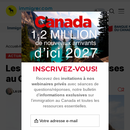
mmigrer au Canada: ressources et conseils
Accueil
Actualité
Les villes les plus heureuses au Canada
ACTUALITÉ
QUALITÉ DE VIE ET SÉCURITÉ
Les villes les plus heureuses
au Canada
2
LAURENCE NADEAU
2 MINUTES DE LECTURE
17.2K VUES