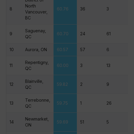
North
8
60.76
36
3
Vancouver,
BC
Saguenay,
9
60.70
24
61
QC
10
Aurora, ON
60.57
57
6
Repentigny,
11
60.00
3
13
QC
Blainville,
12
59.82
2
9
QC
Terrebonne,
13
59.75
1
26
QC
Newmarket,
14
59.69
51
5
ON