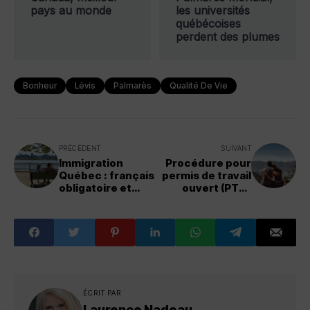
pays au monde
les universités
québécoises
perdent des plumes
Bonheur
Lévis
Palmarès
Qualité De Vie
PRÉCÉDENT
SUIVANT
Immigration
Procédure pour
Québec : français
permis de travail
obligatoire et
ouvert (PTO)
nouvelles règles
pour conjoint de
fait
ÉCRIT PAR
Laurence Nadeau