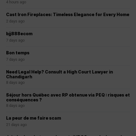
4 hours ago
Cast Iron Fireplaces: Timeless Elegance for Every Home
2 days ago
bjj888ecom
7 days ago
Bon temps
7 days ago
Need Legal Help? Consult a High Court Lawyer in
Chandigarh
8 days ago
Séjour hors Québec avec RP obtenue via PEQ : risques et
conséquences ?
8 days ago
La peur de me faire scam
21 days ago