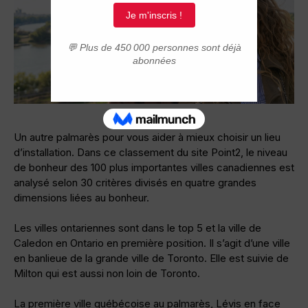
Un autre palmarès pour vous aider à mieux choisir un lieu
d’installation. Dans ce classement du site Point2, le niveau
de bonheur des 100 plus importantes villes canadiennes est
analysé selon 30 critères divisés en quatre grandes
dimensions liées au bonheur.
Les villes ontariennes sont dans le top 5 et la ville de
Caledon en Ontario en première position. Il s’agit d’une ville
en banlieue de la grande ville de Toronto. Elle est suivie de
Milton qui est aussi non loin de Toronto.
La première ville québécoise au palmarès, Lévis en face