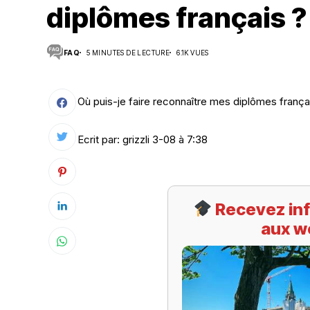
diplômes français ?
Suivi des démarches
FAQ
5 MINUTES DE LECTURE
6.1K VUES
Votre Profession/formation
Où puis-je faire reconnaître mes diplômes frança
Ecrit par: grizzli 3-08 à 7:38
Recevez inf
aux w