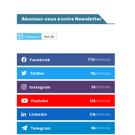
Abonnez-vous à notre Newsletter
Facebook
77k
Membres
Twitter
11k
Abonnés
Instagram
2k
Abonnés
Youtube
12k
Abonnés
Linkedin
21k
Abonnés
Telegram
6k
Abonnés