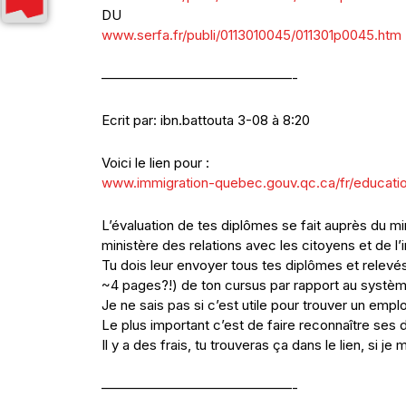
DU
www.serfa.fr/publi/0113010045/011301p0045.htm
——————————————-
Ecrit par: ibn.battouta 3-08 à 8:20
Voici le lien pour :
www.immigration-quebec.gouv.qc.ca/fr/educatio
L’évaluation de tes diplômes se fait auprès du m
ministère des relations avec les citoyens et de l’
Tu dois leur envoyer tous tes diplômes et relevés 
~4 pages?!) de ton cursus par rapport au systè
Je ne sais pas si c’est utile pour trouver un empl
Le plus important c’est de faire reconnaître ses dip
Il y a des frais, tu trouveras ça dans le lien, si 
——————————————-