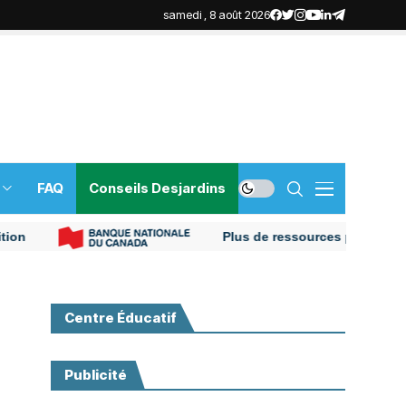
samedi , 8 août 2026
FAQ
Conseils Desjardins
Plus de ressources pour votre nouv
Centre Éducatif
Publicité