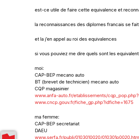
est-ce utile de faire cette equivalence et recon
la reconnaissances des diplomes francais se fa
et la j’en appel au roi des equivalences
si vous pouviez me dire quels sont les equivalen
moi:
CAP-BEP mecano auto
BT (brevet de technicien) mecano auto
CQP magasinier
www.anfa-auto.fr/etablissements/cqp_pop.php
www.cncp.gouv.fr/fiche_gp.php?idfiche=1675
ma femme:
CAP-BEP secretariat
DAEU
www.serfa.fr/publi/0103010020/010301p0020.ht