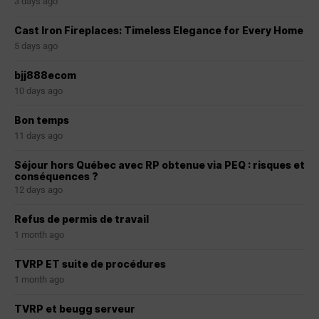
3 days ago
Cast Iron Fireplaces: Timeless Elegance for Every Home
5 days ago
bjj888ecom
10 days ago
Bon temps
11 days ago
Séjour hors Québec avec RP obtenue via PEQ : risques et
conséquences ?
12 days ago
Refus de permis de travail
1 month ago
TVRP ET suite de procédures
1 month ago
TVRP et beugg serveur