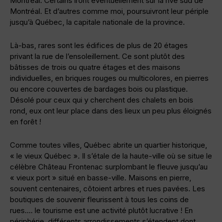
Montréal. Certains iront éventuellement sur la rive sud de
Montréal. Et d’autres comme moi, poursuivront leur périple
jusqu’à Québec, la capitale nationale de la province.
Là-bas, rares sont les édifices de plus de 20 étages
privant la rue de l’ensoleillement. Ce sont plutôt des
bâtisses de trois ou quatre étages et des maisons
individuelles, en briques rouges ou multicolores, en pierres
ou encore couvertes de bardages bois ou plastique.
Désolé pour ceux qui y cherchent des chalets en bois
rond, eux ont leur place dans des lieux un peu plus éloignés
en forêt !
Comme toutes villes, Québec abrite un quartier historique,
« le vieux Québec ». Il s’étale de la haute-ville où se situe le
célèbre Château Frontenac surplombant le fleuve jusqu’au
« vieux port » situé en basse-ville. Maisons en pierre,
souvent centenaires, côtoient arbres et rues pavées. Les
boutiques de souvenir fleurissent à tous les coins de
rues…. le tourisme est une activité plutôt lucrative ! En
périphérie, différents arrondissements s’étendent dont