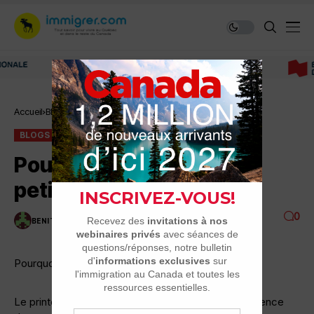
Immigrer au Canada: ressources et conseils
Accueil
Blogs
Pourquoi avoir choisi ce petit…
BLOGS
Pourquoi avoir choisi ce
petit…
0
BENITO
4 MINUTES DE LECTURE
2.5K VUES
Pourquoi avoir choisi ce petit coin de province ?
Le printemps québécois s’en vient. Le soleil commence