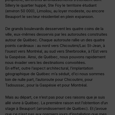
Sillery le quartier huppé, Ste Foy le territoire étudiant
(environ 50 000), Limoilou, au loyer modeste, ou encore
Beauport le secteur résidentiel en plein expansion.
De grands boulevards desservent les quatre coins de la
ville, eux-mêmes desservis par les autoroutes construites
autour de Québec. Chaque autoroute rallie un des quatre
points cardinaux : au nord vers Chicoutimi/Lac St-Jean, à
l’ouest vers Montréal, au sud vers Sherbrooke, à l’Est vers
la Gaspésie. Ainsi, de Québec, nous pouvons rapidement
nous évader vers les destinations convoitées.
En effet, outre l’aspect architectural, l’implantation
géographique de Québec m’a séduit, d’ici nous sommes
loin de nulle part, l’autoroute pour Chicoutimi, pour
Tadoussac, pour la Gaspésie et pour Montréal.
Mais au départ, ce n’est pas pour ces raisons que je suis
allé vivre à Québec. La première raison est l’obtention d’un
stage à Beauport (arrondissement de Québec). Et j’avoue
que ce n’est pas aux premiers jours d’installation que mes