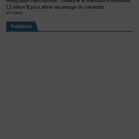
Immigration francophone : Ottawa et le Manitoba investissent
1,3 million $ pour attirer davantage de candidats
317 views
Publicité