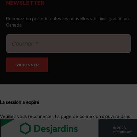
NEWSLETTER
Recevez en primeur toutes les nouvelles sur l'immigration au
Canada
La session a expiré
Veuillez vous reconnecter.
La page de connexion s’ouvrira dans
une nouvelle fenêtre. Après connexion, vous pourrez la fermer et
© 2026
revenir à cette page.
immigrer.com