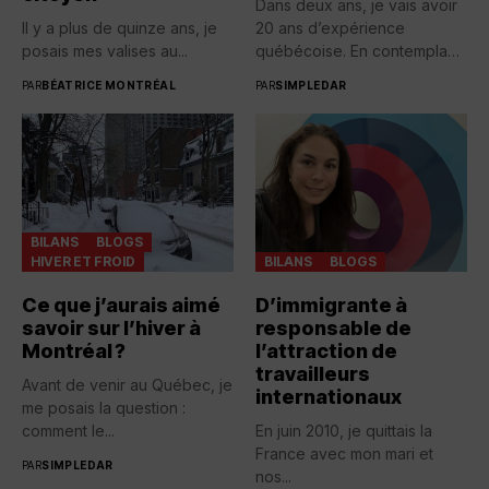
Dans deux ans, je vais avoir
Il y a plus de quinze ans, je
20 ans d’expérience
posais mes valises au...
québécoise. En contemplant
toutes...
PAR
BÉATRICE MONTRÉAL
PAR
SIMPLEDAR
BILANS
BLOGS
HIVER ET FROID
BILANS
BLOGS
Ce que j’aurais aimé
D’immigrante à
savoir sur l’hiver à
responsable de
Montréal ?
l’attraction de
travailleurs
Avant de venir au Québec, je
internationaux
me posais la question :
comment le...
En juin 2010, je quittais la
France avec mon mari et
PAR
SIMPLEDAR
nos...