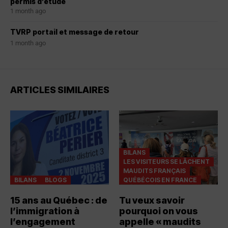
permis d’étude
1 month ago
TVRP portail et message de retour
1 month ago
ARTICLES SIMILAIRES
BILANS
LES VISITEURS SE LÂCHENT
MAUDITS FRANÇAIS
BILANS
BLOGS
QUÉBÉCOIS EN FRANCE
15 ans au Québec : de
Tu veux savoir
l’immigration à
pourquoi on vous
l’engagement
appelle « maudits