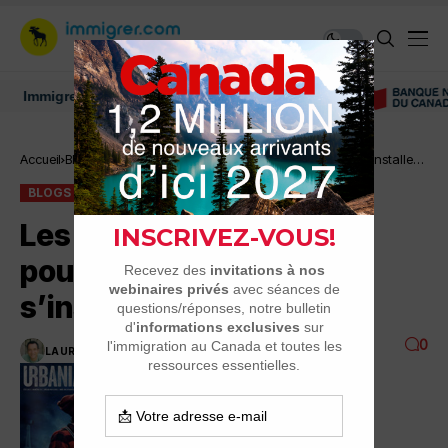
migrer au Canada: ressources et conseils
Accueil
Blogs
Les 10 commandements pour un Français qui s’installe
au Québec
BLOGS
MAUDITS FRANÇAIS
Les 10 commandements
pour un Français qui
s’installe au Québec
0
LAURENT GIGON
3 MINUTES DE LECTURE
4.1K VUES