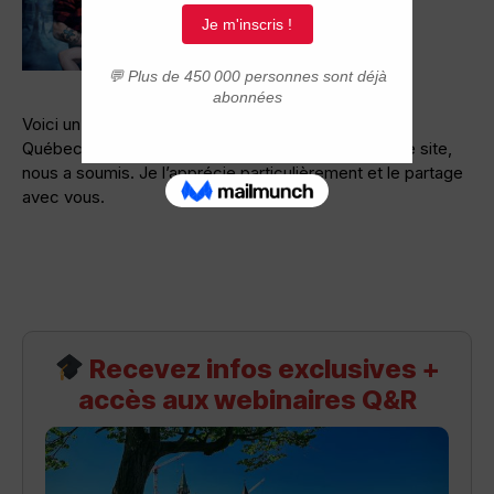
Voici un billet que la blogueuse
Laurence Comet
, au
Québec depuis 10 ans, et ancienne lectrice de notre site,
nous a soumis. Je l’apprécie particulièrement et le partage
avec vous.
Recevez infos exclusives +
accès aux webinaires Q&R