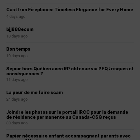
Cast Iron Fireplaces: Timeless Elegance for Every Home
4 days ago
bjj888ecom
10 days ago
Bon temps
10 days ago
Séjour hors Québec avec RP obtenue via PEQ : risques et
conséquences ?
11 days ago
La peur de me faire scam
24 days ago
Joindre les photos sur le portail IRCC pour la demande
de résidence permanente au Canada-CSQ reçus
30 days ago
Papier nécessaire enfant accompagnant parents avec