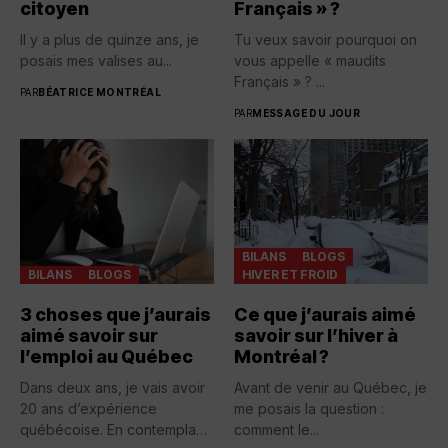
citoyen
Français » ?
Il y a plus de quinze ans, je
Tu veux savoir pourquoi on
posais mes valises au...
vous appelle « maudits
Français » ? ...
PAR
BÉATRICE MONTRÉAL
PAR
MESSAGE DU JOUR
BILANS
BLOGS
BILANS
BLOGS
HIVER ET FROID
3 choses que j’aurais
Ce que j’aurais aimé
aimé savoir sur
savoir sur l’hiver à
l’emploi au Québec
Montréal ?
Dans deux ans, je vais avoir
Avant de venir au Québec, je
20 ans d’expérience
me posais la question :
québécoise. En contemplant
comment le...