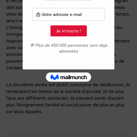
à l’école ou à la garderie, l’adaptation culturelle, l’immigrant
doit aussi se créer un nouveau cercle social. Le nouveau
venu doit jongler avec de nombreux défis en même temps,
ainsi il est souvent épuisé lors de la première année.
L’immigration n’est pas toujours une mince affaire et les
immigrants vivent de nombreux épisodes de vie pas
toujours simples car l’éloignement familial, le déracinement
avec sa culture d’origine, l’adaptation à son nouvel
environnement et la réalité de la vie de tous les jours
peuvent franchement poussés à bout les ressources de
certains.
La deuxième année est plutôt synonyme de désillusions, ils
remarquent les limites de la société d’accueil, et de plus,
face aux différents obstacles, ils peuvent sentir d’autant
plus l’éloignement familial et social peser de plus en plus
sur leurs épaules.