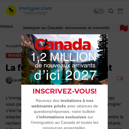
Immigrer au Canada: ressources et conseils
Accueil
Pensée du jour
La fragilité de l’immigrant
PENSÉE DU JOUR
La fragilité de l’immigrant
2
LAURENCE NADEAU
1 MINUTES DE LECTURE
3K VUES
L’immigration n’est pas qu’obtenir un bout de papier qui
vous permettra de vivre dans le nouveau monde. Immigrer
c’est l’arrivée sur une nouvelle terre mais surtout s’y
adapter ! Le processus d’intégration peut être long, entre la
recherche d’emploi, de logement, l’inscription des enfants