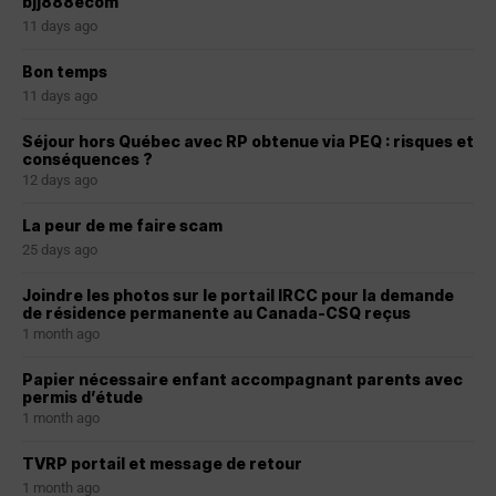
bjj888ecom
11 days ago
Bon temps
11 days ago
Séjour hors Québec avec RP obtenue via PEQ : risques et
conséquences ?
12 days ago
La peur de me faire scam
25 days ago
Joindre les photos sur le portail IRCC pour la demande
de résidence permanente au Canada-CSQ reçus
1 month ago
Papier nécessaire enfant accompagnant parents avec
permis d’étude
1 month ago
TVRP portail et message de retour
1 month ago