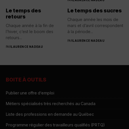
Le temps des
Le temps des sucres
retours
Chaque année les mois de
Chaque année à la fin de
mars et d’avril correspondent
l’hiver, c’est le boom des
à la période...
retours...
PAR
LAURENCE NADEAU
PAR
LAURENCE NADEAU
BOITE À OUTILS
Publier une offre d’emploi
Métiers spécialisés très recherchés au Canada
Liste des professions en demande au Québec
Programme régulier des travailleurs qualifiés (PRTQ)