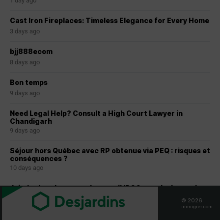
1 day ago
Cast Iron Fireplaces: Timeless Elegance for Every Home
3 days ago
bjj888ecom
8 days ago
Bon temps
9 days ago
Need Legal Help? Consult a High Court Lawyer in
Chandigarh
9 days ago
Séjour hors Québec avec RP obtenue via PEQ : risques et
conséquences ?
10 days ago
Joindre les photos sur le portail IRCC pour la demande
de résidence permanente au Canada-CSQ reçus
© 2026
29 days ago
immigrer.com