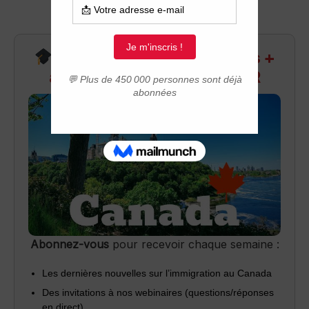
Recevez infos exclusives +
accès aux webinaires Q&R
Abonnez-vous
pour recevoir chaque semaine :
Les dernières nouvelles sur l’immigration au Canada
Des invitations à nos webinaires (questions/réponses
en direct)