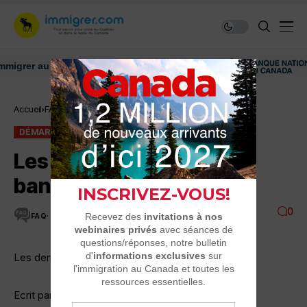
rer au Canada: ressources et conseils
Accueil
FAQ
Démarches
Les 3 derniers relevés bancaires
DÉMARCHES
FAQ
Les 3 derniers relevés
bancaires
0
FAQ
6 MINUTES DE LECTURE
13.7K VUES
Les dernieres relevés bancaires
Ecrit par: hkarim10 10-01 à 10:02