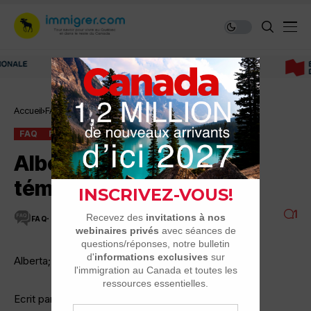
Immigrer au Canada: ressources et conseils
Accueil
FAQ
Alberta: beaucoup Infos, témoignages et liens…
FAQ
RÉGIONS DU CANADA
Alberta: beaucoup Infos,
témoignages et liens…
1
FAQ
11 MINUTES DE LECTURE
5K VUES
Alberta; Infos, témoignages et liens…
Ecrit par: woool 21-12 à 19:52