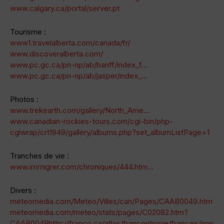
www.calgary.ca/portal/server.pt
Tourisme :
www1.travelalberta.com/canada/fr/
www.discoveralberta.com/
www.pc.gc.ca/pn-np/ab/banff/index_f…
www.pc.gc.ca/pn-np/ab/jasper/index_…
Photos :
www.trekearth.com/gallery/North_Ame…
www.canadian-rockies-tours.com/cgi-bin/php-
cgiwrap/crt1949/gallery/albums.php?set_albumListPage=1
Tranches de vie :
www.immigrer.com/chroniques/444.htm…
Divers :
meteomedia.com/Meteo/Villes/can/Pages/CAAB0049.htm
meteomedia.com/meteo/stats/pages/C02082.htm?
CAAB0049http://franco.ca/atlas/francophonie/francais/imp