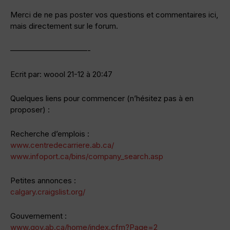
Merci de ne pas poster vos questions et commentaires ici,
mais directement sur le forum.
——————————-
Ecrit par: woool 21-12 à 20:47
Quelques liens pour commencer (n’hésitez pas à en
proposer) :
Recherche d’emplois :
www.centredecarriere.ab.ca/
www.infoport.ca/bins/company_search.asp
Petites annonces :
calgary.craigslist.org/
Gouvernement :
www.gov.ab.ca/home/index.cfm?Page=2