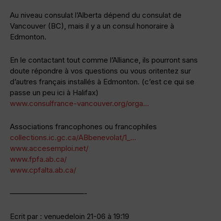
Au niveau consulat l’Alberta dépend du consulat de
Vancouver (BC), mais il y a un consul honoraire à
Edmonton.
En le contactant tout comme l’Alliance, ils pourront sans
doute répondre à vos questions ou vous oritentez sur
d’autres français installés à Edmonton. (c’est ce qui se
passe un peu ici à Halifax)
www.consulfrance-vancouver.org/orga…
Associations francophones ou francophiles
collections.ic.gc.ca/ABbenevolat/1_…
www.accesemploi.net/
www.fpfa.ab.ca/
www.cpfalta.ab.ca/
——————————-
Ecrit par : venuedeloin 21-06 à 19:19