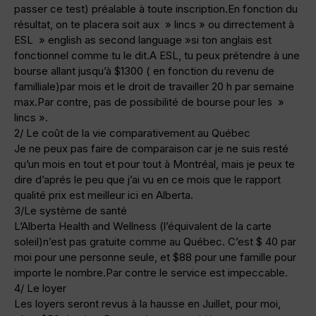
passer ce test) préalable à toute inscription.En fonction du
résultat, on te placera soit aux » lincs » ou dirrectement à
ESL » english as second language »si ton anglais est
fonctionnel comme tu le dit.A ESL, tu peux prétendre à une
bourse allant jusqu’à $1300 ( en fonction du revenu de
familliale)par mois et le droit de travailler 20 h par semaine
max.Par contre, pas de possibilité de bourse pour les »
lincs ».
2/ Le coût de la vie comparativement au Québec
Je ne peux pas faire de comparaison car je ne suis resté
qu’un mois en tout et pour tout à Montréal, mais je peux te
dire d’aprés le peu que j’ai vu en ce mois que le rapport
qualité prix est meilleur ici en Alberta.
3/Le système de santé
L’Alberta Health and Wellness (l’équivalent de la carte
soleil)n’est pas gratuite comme au Québec. C’est $ 40 par
moi pour une personne seule, et $88 pour une famille pour
importe le nombre.Par contre le service est impeccable.
4/ Le loyer
Les loyers seront revus à la hausse en Juillet, pour moi,