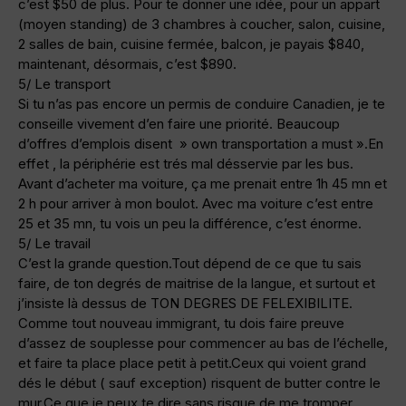
c’est $50 de plus. Pour te donner une idée, pour un appart
(moyen standing) de 3 chambres à coucher, salon, cuisine,
2 salles de bain, cuisine fermée, balcon, je payais $840,
maintenant, désormais, c’est $890.
5/ Le transport
Si tu n’as pas encore un permis de conduire Canadien, je te
conseille vivement d’en faire une priorité. Beaucoup
d’offres d’emplois disent » own transportation a must ».En
effet , la périphérie est trés mal désservie par les bus.
Avant d’acheter ma voiture, ça me prenait entre 1h 45 mn et
2 h pour arriver à mon boulot. Avec ma voiture c’est entre
25 et 35 mn, tu vois un peu la différence, c’est énorme.
5/ Le travail
C’est la grande question.Tout dépend de ce que tu sais
faire, de ton degrés de maitrise de la langue, et surtout et
j’insiste là dessus de TON DEGRES DE FELEXIBILITE.
Comme tout nouveau immigrant, tu dois faire preuve
d’assez de souplesse pour commencer au bas de l’échelle,
et faire ta place place petit à petit.Ceux qui voient grand
dés le début ( sauf exception) risquent de butter contre le
mur.Ce que je peux te dire sans risque de me tromper,