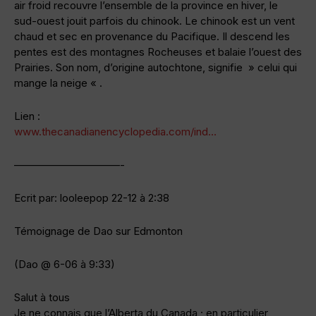
air froid recouvre l’ensemble de la province en hiver, le
sud-ouest jouit parfois du chinook. Le chinook est un vent
chaud et sec en provenance du Pacifique. Il descend les
pentes est des montagnes Rocheuses et balaie l’ouest des
Prairies. Son nom, d’origine autochtone, signifie » celui qui
mange la neige « .
Lien :
www.thecanadianencyclopedia.com/ind…
——————————-
Ecrit par: looleepop 22-12 à 2:38
Témoignage de Dao sur Edmonton
(Dao @ 6-06 à 9:33)
Salut à tous
Je ne connais que l’Alberta du Canada ; en particulier