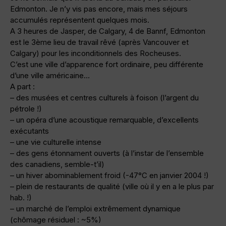
Edmonton. Je n’y vis pas encore, mais mes séjours
accumulés représentent quelques mois.
A 3 heures de Jasper, de Calgary, 4 de Bannf, Edmonton
est le 3ème lieu de travail rêvé (après Vancouver et
Calgary) pour les inconditionnels des Rocheuses.
C’est une ville d’apparence fort ordinaire, peu différente
d’une ville américaine…
A part :
– des musées et centres culturels à foison (l’argent du
pétrole !)
– un opéra d’une acoustique remarquable, d’excellents
exécutants
– une vie culturelle intense
– des gens étonnament ouverts (à l’instar de l’ensemble
des canadiens, semble-t’il)
– un hiver abominablement froid (-47°C en janvier 2004 !)
– plein de restaurants de qualité (ville où il y en a le plus par
hab. !)
– un marché de l’emploi extrêmement dynamique
(chômage résiduel : ~5%)