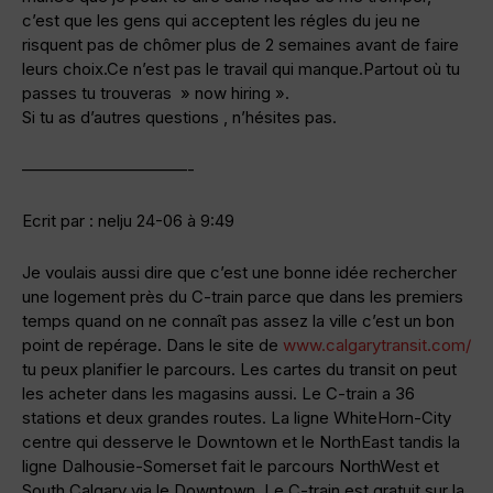
c’est que les gens qui acceptent les régles du jeu ne
risquent pas de chômer plus de 2 semaines avant de faire
leurs choix.Ce n’est pas le travail qui manque.Partout où tu
passes tu trouveras » now hiring ».
Si tu as d’autres questions , n’hésites pas.
——————————-
Ecrit par : nelju 24-06 à 9:49
Je voulais aussi dire que c’est une bonne idée rechercher
une logement près du C-train parce que dans les premiers
temps quand on ne connaît pas assez la ville c’est un bon
point de repérage. Dans le site de
www.calgarytransit.com/
tu peux planifier le parcours. Les cartes du transit on peut
les acheter dans les magasins aussi. Le C-train a 36
stations et deux grandes routes. La ligne WhiteHorn-City
centre qui desserve le Downtown et le NorthEast tandis la
ligne Dalhousie-Somerset fait le parcours NorthWest et
South Calgary via le Downtown. Le C-train est gratuit sur la