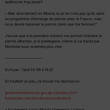
québecois trop jeune?
– Aller directement en Alberta où je ne crois pas qu’ils aient
un programme d’échange de permis avec la France, mais
où je devrai repasser le permis (ainsi que ma femme)?
J’avoue que si la première solution me permet d’obtenir le
permis albertain, je la privilégierai, même si ce transit par
Montréal nous reviendra plus cher.
——————————-
Ecrit par : Opal 24-06 à 14:22
En fouillant un peu, j’ai trouvé ma réponse ici:
governmentservices.gov.ab.ca/index.cfm?
fuseaction=section:drivers:newlicence
« Exchanging a non-Alberta Operator’s Licence