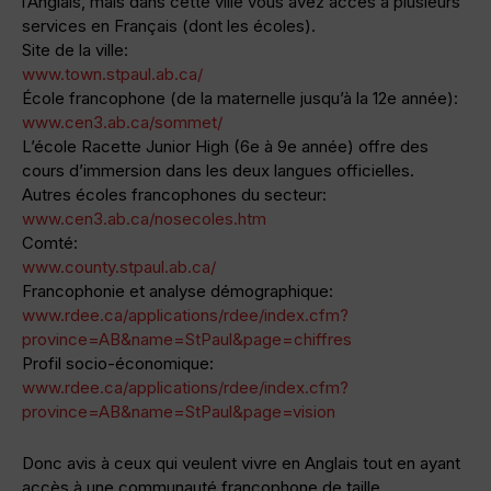
l’Anglais, mais dans cette ville vous avez accès à plusieurs
services en Français (dont les écoles).
Site de la ville:
www.town.stpaul.ab.ca/
École francophone (de la maternelle jusqu’à la 12e année):
www.cen3.ab.ca/sommet/
L’école Racette Junior High (6e à 9e année) offre des
cours d’immersion dans les deux langues officielles.
Autres écoles francophones du secteur:
www.cen3.ab.ca/nosecoles.htm
Comté:
www.county.stpaul.ab.ca/
Francophonie et analyse démographique:
www.rdee.ca/applications/rdee/index.cfm?
province=AB&name=StPaul&page=chiffres
Profil socio-économique:
www.rdee.ca/applications/rdee/index.cfm?
province=AB&name=StPaul&page=vision
Donc avis à ceux qui veulent vivre en Anglais tout en ayant
accès à une communauté francophone de taille