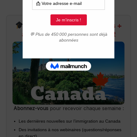
Recevez infos exclusives +
accès aux webinaires Q&R
Abonnez-vous
pour recevoir chaque semaine :
Les dernières nouvelles sur l’immigration au Canada
Des invitations à nos webinaires (questions/réponses
en direct)