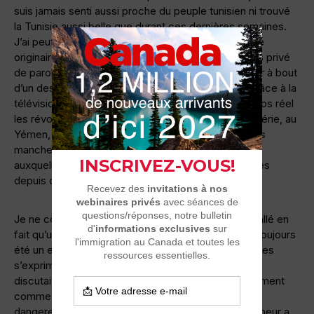
suis jamais senti aussi proche du peuple tunisien ni trouvé
la Tunisie aussi belle que durant ces dernières semaines.
J’ai peut être même eu un sentiment de fierté d’être
originaire de cette région là où un peuple longtemps privé
de parole a décidé de briser ses chaines et de venir à bout
d’un des régimes les plus autoritaires au monde. Grâce à la
télévision et Internet, le monde a vécu et vit en temps réel
les révoltes en Tunisie, en Égypte mais aussi en Algérie, au
Yémen, Jordanie et au Bahreïn. Ça nous change des
manchettes sur les attentats terroristes et la Burqa
auxquelles les médias occidentaux nous ont habitués
depuis quelques années.
Je ne connais pas beaucoup la Tunisie. Je n’y suis allé en
fait qu’une seule fois mais je sais que l’université a toujours
été un espace où les différents courants idéologiques
s’exprimaient et se développaient. En dehors, on ne
discutait pas beaucoup de politique ou pas ouvertement
comme on peut le faire en Algérie. Ça pouvait être
dangereux d’oser critiquer le régime de Ben Ali. La peur a