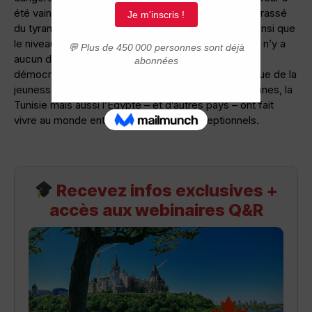
été vaincue et le peuple s’est réveillé et s’est débarrassé
du tyran. Et à voir la manière avec laquelle il l’a fait ainsi que
le niveau d’organisation du soulèvement populaire, il n’y a
aucun doute sur l’existence d’une véritable élite
démocratique dans ce pays ni sur la maturité politique de la
jeunesse tunisienne. En l’espace de quelques semaines, la
Tunisie mais aussi l’Égypte – et d’autres pays – ont fait
vivre au monde entier des moments exceptionnels.
Recevez infos exclusives +
accès aux webinaires Q&R