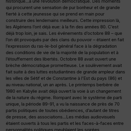
historique…à une révolution démocratique. Des moments
qui procurent une sensation de pur bonheur et de grande
fierté à cette jeunesse qui se prend en main pour
construire des lendemains meilleurs. Cette impression là,
les Algériens l’ont déjà eue: à la fin des années 80. C’est
déjà trop loin, je sais. Les événements d’octobre 88 – que
l’on dit provoqués par des clans du pouvoir – étaient en fait
l’expression du ras-le-bol général face à la dégradation
des conditions de vie de la majorité de la population et à
l’étouffement des libertés. Octobre 88 avait ouvert une
brèche démocratique prometteuse. Le soulèvement avait
fait suite à des luttes estudiantines de grande ampleur dans
les villes de Sétif et de Constantine à l’Est du pays (86) et
au niveau national, un an après. Le printemps berbère de
1980 en Kabylie avait déjà ouvert la voie à un changement
de la nature du régime. Rompant avec le système de parti
unique, la période 89-91, a vu la naissance de près de 70
partis politiques de toutes obédiences, d’autant de titres
de presse, des associations…Les médias audiovisuels
étaient ouverts à tous les partis et les faces-à-faces entre
personnalités politiques meublaient les soirées