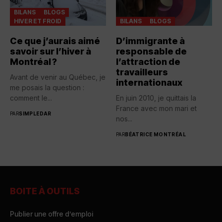
BILANS
BLOGS
HIVER ET FROID
BILANS
BLOGS
Ce que j’aurais aimé
D’immigrante à
savoir sur l’hiver à
responsable de
Montréal ?
l’attraction de
travailleurs
Avant de venir au Québec, je
internationaux
me posais la question :
comment le...
En juin 2010, je quittais la
France avec mon mari et
PAR
SIMPLEDAR
nos...
PAR
BÉATRICE MONTRÉAL
BOITE À OUTILS
Publier une offre d’emploi