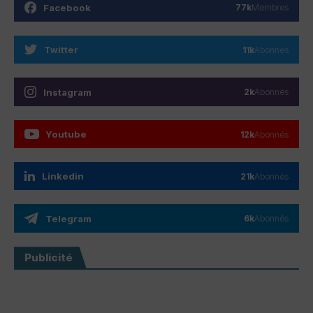
Facebook
77k
Membres
Twitter
11k
Abonnés
Instagram
2k
Abonnés
Youtube
12k
Abonnés
Linkedin
21k
Abonnés
Telegram
6k
Abonnés
Publicité