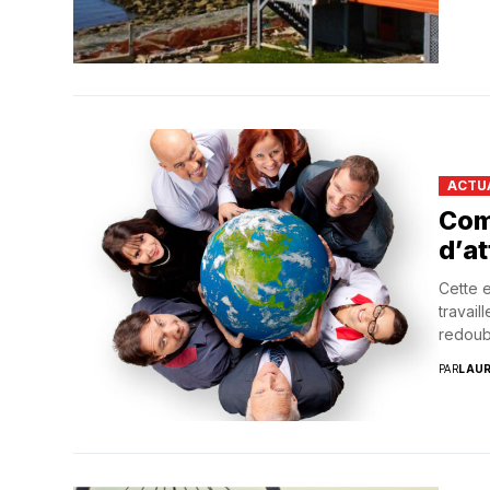
ACTU
Com
d’at
Cette 
travail
redoubl
PAR
LAU