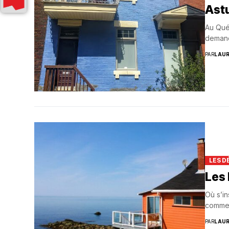
Astu
Au Qué
demande
PAR
LAU
LES D
Les
Où s’i
comment
PAR
LAU