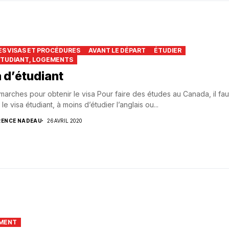
S VISAS ET PROCÉDURES
AVANT LE DÉPART
ÉTUDIER
ÉTUDIANT, LOGEMENTS
 d’étudiant
arches pour obtenir le visa Pour faire des études au Canada, il fau
 le visa étudiant, à moins d’étudier l’anglais ou...
RENCE NADEAU
26 AVRIL 2020
MENT