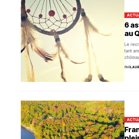
ACTU
6 as
au 
Le rec
tant a
chômag
PAR
LAU
ACTU
Fra
plei