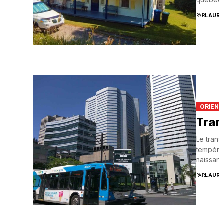
PAR
LAU
ORIEN
Tra
Le tran
tempéra
naissan
PAR
LAU