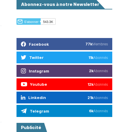
Abonnez-vous à notre Newsletter
Facebook
77k
Membres
Twitter
11k
Abonnés
Instagram
2k
Abonnés
Youtube
12k
Abonnés
Linkedin
21k
Abonnés
Telegram
6k
Abonnés
Publicité