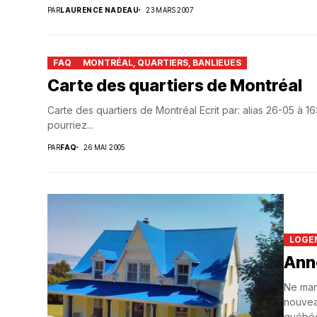
PAR
LAURENCE NADEAU
23 MARS 2007
FAQ
MONTRÉAL, QUARTIERS, BANLIEUES
Carte des quartiers de Montréal
Carte des quartiers de Montréal Ecrit par: alias 26-05 à 
pourriez...
PAR
FAQ
26 MAI 2005
LOGE
Ann
Ne man
nouvea
québéc