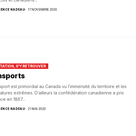
RENCE NADEAU
17 NOVEMBRE 2020
TATION, S'Y RETROUVER
nsports
sport est primordial au Canada vu l’immensité du territoire et les
tures extrêmes. D’ailleurs la confédération canadienne a pris
ce en 1867...
RENCE NADEAU
21 MAI 2020