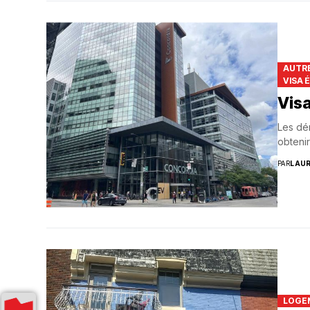
AUTRE
VISA 
Visa
Les dém
obtenir
PAR
LAU
LOGE