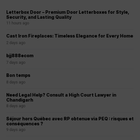
Letterbox Door – Premium Door Letterboxes for Style,
Security, and Lasting Quality
11 hours ago
Cast Iron Fireplaces: Timeless Elegance for Every Home
2 days ago
bjj888ecom
7 days ago
Bon temps
8 days ago
Need Legal Help? Consult a High Court Lawyer in
Chandigarh
8 days ago
Séjour hors Québec avec RP obtenue via PEQ : risques et
conséquences ?
9 days ago