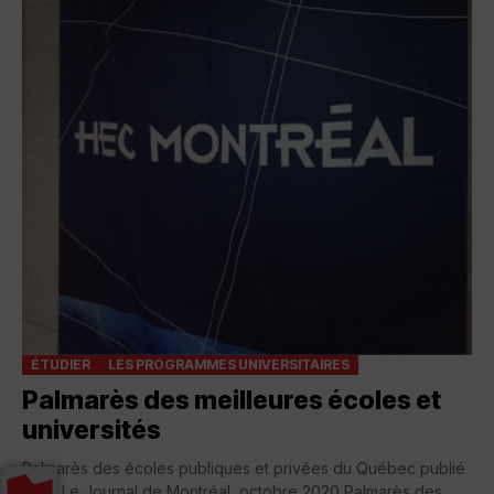
ÉTUDIER
LES PROGRAMMES UNIVERSITAIRES
Palmarès des meilleures écoles et
universités
Palmarès des écoles publiques et privées du Québec publié
dans Le Journal de Montréal, octobre 2020 Palmarès des