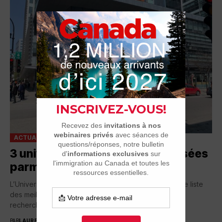
ACTUALITÉ
DERNIÈRES ACTUALITÉS - ÉTUDIER
3 universités canadiennes classées
parmi les meilleures du monde
L’Université McGill de Montréal figure sur une nouvelle liste
des meilleures universités mondiales en matière de
recherche, mais il s’avère que deux autres...
PAR
LAURENT GIGON
13 SEPTEMBRE 2024