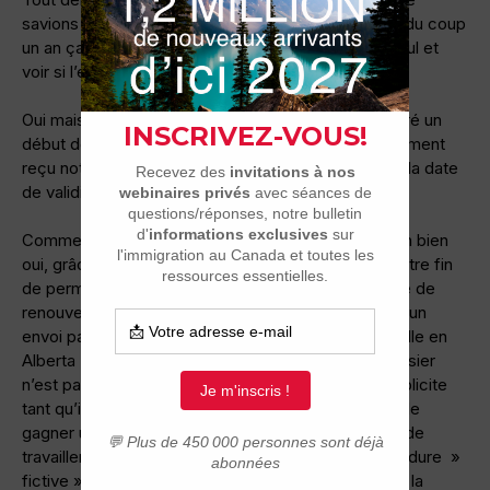
savions pas ce que notre expatriation allait donner, du coup
un an ça nous semblait correct pour prendre du recul et
voir si l’expérience nous plairait.
Oui mais un an, ça passe extrêmement vite et malgré un
début de remplissage de papiers en juin, on a finalement
reçu notre permis le 1er novembre, dépassant ainsi la date
de validité de notre premier permis de 15 jours…
Comment est-ce possible, avions-nous le droit ? Eh bien
oui, grâce à des techniques d’avocat, la veille de notre fin
de permis nous avons fait une demande incomplète de
renouvellement de permis de travail temporaire par un
envoi par la poste (le cachet faisant foi) via Végreville en
Alberta ( traitement par le Fédéral ), même si le dossier
n’est pas complet on se retrouve alors en statut implicite
tant qu’ils ne traitent pas le document ( ça permet de
gagner un délai d’environ 2 mois ) nous permettant de
travailler en légalité. Bien sûr, à côté de cette procédure »
fictive » nous avions également fait dans les règles la