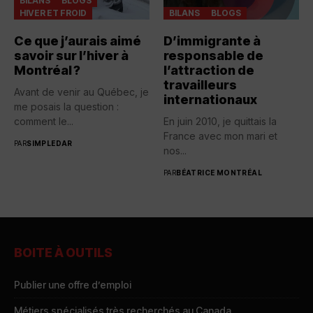
BILANS
BLOGS
HIVER ET FROID
BILANS
BLOGS
Ce que j’aurais aimé
D’immigrante à
savoir sur l’hiver à
responsable de
Montréal ?
l’attraction de
travailleurs
Avant de venir au Québec, je
internationaux
me posais la question :
comment le...
En juin 2010, je quittais la
France avec mon mari et
PAR
SIMPLEDAR
nos...
PAR
BÉATRICE MONTRÉAL
BOITE À OUTILS
Publier une offre d’emploi
Métiers spécialisés très recherchés au Canada