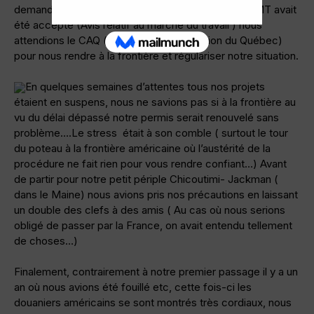
demande de renouvellement, nous savions que l’AMT avait
été accepté (Avis relatif au marché du travail ) nous
attendions le CAQ ( certificat d’acceptation du Québec)
pour nous rendre à la frontière et régulariser notre situation.
En quelques semaines d’attentes tous nos projets
étaient en suspens, nous ne savions pas si à la frontière au
vu du délai dépassé notre permis serait renouvelé sans
problème….Le stress était à son comble ( surtout le tour
du poteau à la frontière américaine où l’austérité de la
procédure ne fait rien pour vous rendre confiant…) Avant
de partir pour notre petit périple Chicoutimi- Jackman (
dans le Maine) nous avions pris nos précautions en laissant
un double des clefs à des amis ( Au cas où nous serions
obligé de passer par la France, on avait entendu tellement
de choses…)
Finalement, contrairement à notre premier passage il y a un
an où nous avions été fouillé etc, cette fois-ci les
douaniers américains se sont montrés très cordiaux, nous