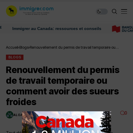
Immigrer au Canada: ressources et conseils
Accueil
Blogs
Renouvellement du permis de travail temporaire ou
comment avoir des sueurs froides
BLOGS
Renouvellement du permis
de travail temporaire ou
comment avoir des sueurs
froides
0
ALOANE
2 MINUTES DE LECTURE
3K VUES
Tout débuta par un permis de travail d’un an, nous ne