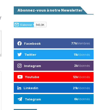
Abonnez-vous à notre Newsletter
r
Facebook
77k
Membres
Twitter
11k
Abonnés
Instagram
2k
Abonnés
Youtube
12k
Abonnés
Linkedin
21k
Abonnés
Telegram
6k
Abonnés