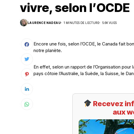
vivre, selon l’OCDE
Suivi des démarches
LAURENCE NADEAU
1 MINUTES DE LECTURE
5.6K VUES
Votre Profession/formation
Encore une fois, selon l’OCDE, le Canada fait bon
notre planète.
En effet, selon un rapport de l’Organisation po
pays côtoie l’Australie, la Suède, la Suisse, le Da
Recevez inf
aux w