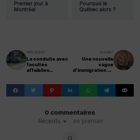
Premier jour à
Pourquoi le
Montréal
Québec alors ?
PRÉCÉDENT
SUIVANT
La conduite avec
Une nouvelle
facultés
vague
affaiblies
d'immigration au
désormais
Québec sous
passible
l'ère Macron
d'expulsion
0 commentaires
Récents
en premier