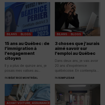
BILANS
BLOGS
BILANS
BLOGS
15 ans au Québec : de
3 choses que j’aurais
l’immigration à
aimé savoir sur
l’engagement
l’emploi au Québec
citoyen
Dans deux ans, je vais avoir
Il y a plus de quinze ans, je
20 ans d’expérience
posais mes valises au...
québécoise. En contemplant
toutes...
PAR
BÉATRICE MONTRÉAL
PAR
SIMPLEDAR
ACHAT VOITURE, ASSURANCES...