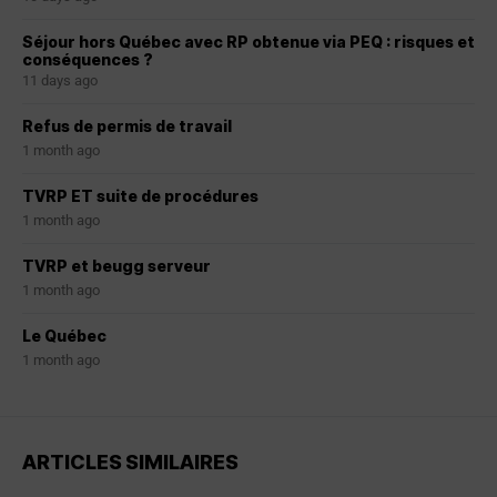
Séjour hors Québec avec RP obtenue via PEQ : risques et
conséquences ?
11 days ago
Refus de permis de travail
1 month ago
TVRP ET suite de procédures
1 month ago
TVRP et beugg serveur
1 month ago
Le Québec
1 month ago
ARTICLES SIMILAIRES