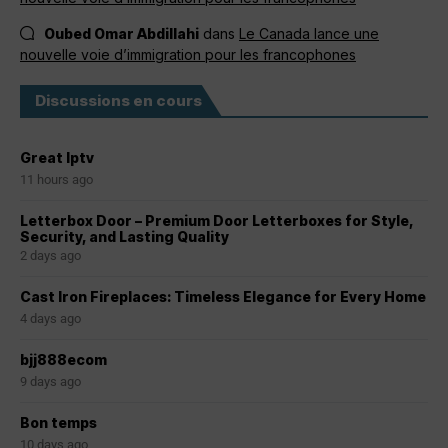
Oubed Omar Abdillahi
dans
Le Canada lance une
nouvelle voie d’immigration pour les francophones
Discussions en cours
Great Iptv
11 hours ago
Letterbox Door – Premium Door Letterboxes for Style,
Security, and Lasting Quality
2 days ago
Cast Iron Fireplaces: Timeless Elegance for Every Home
4 days ago
bjj888ecom
9 days ago
Bon temps
10 days ago