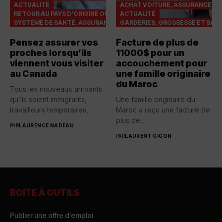
ACTUALITÉ
ACHAT VOITURE, ASSURANCES...
RETOUR AU PAYS D'ORIGINE OU VISITE FAMILIALE
ACTUALITÉ
SYSTÈME DE SANTÉ, ASSURANCES
GARDERIES, GROSSESSE ET SAN
Pensez assurer vos
Facture de plus de
proches lorsqu’ils
11000$ pour un
viennent vous visiter
accouchement pour
au Canada
une famille originaire
du Maroc
Tous les nouveaux arrivants
qu’ils soient immigrants,
Une famille originaire du
travailleurs temporaires,
Maroc a reçu une facture de
étudiants internationaux ou...
plus de...
PAR
LAURENCE NADEAU
PAR
LAURENT GIGON
BOITE À OUTILS
Publier une offre d’emploi