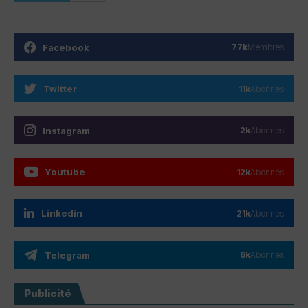
Facebook
77k
Membres
Twitter
11k
Abonnés
Instagram
2k
Abonnés
Youtube
12k
Abonnés
Linkedin
21k
Abonnés
Telegram
6k
Abonnés
Publicité