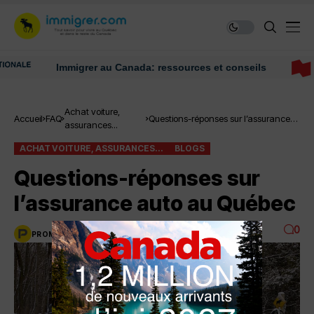
Immigrer au Canada: ressources et conseils
Achat voiture,
Accueil
FAQ
Questions-réponses sur l’assurance
assurances...
auto au Québec
ACHAT VOITURE, ASSURANCES...
BLOGS
Questions-réponses sur
l’assurance auto au Québec
0
PROMUTUEL
3 MINUTES DE LECTURE
5.4K VUES