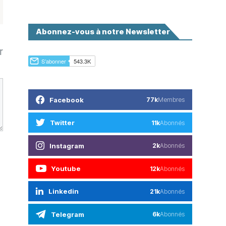
Abonnez-vous à notre Newsletter
r
Facebook
77k
Membres
Twitter
11k
Abonnés
Instagram
2k
Abonnés
Youtube
12k
Abonnés
Linkedin
21k
Abonnés
Telegram
6k
Abonnés