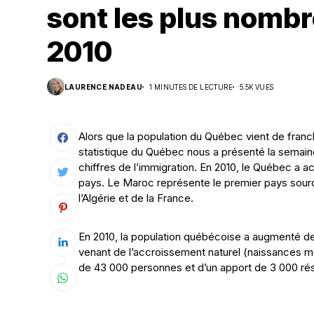
sont les plus nomb
Suivi des démarches
2010
Votre Profession/formation
LAURENCE NADEAU
1 MINUTES DE LECTURE
5.5K VUES
Alors que la population du Québec vient de franch
statistique du Québec nous a présenté la semaine
chiffres de l’immigration. En 2010, le Québec a 
pays. Le Maroc représente le premier pays sourc
l’Algérie et de la France.
En 2010, la population québécoise a augmenté de 7
venant de l’accroissement naturel (naissances m
de 43 000 personnes et d’un apport de 3 000 ré