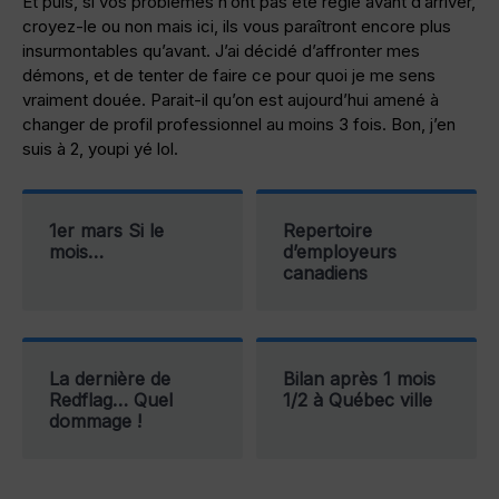
Et puis, si vos problèmes n’ont pas été réglé avant d’arriver,
croyez-le ou non mais ici, ils vous paraîtront encore plus
insurmontables qu’avant. J’ai décidé d’affronter mes
démons, et de tenter de faire ce pour quoi je me sens
vraiment douée. Parait-il qu’on est aujourd’hui amené à
changer de profil professionnel au moins 3 fois. Bon, j’en
suis à 2, youpi yé lol.
1er mars Si le
Repertoire
mois…
d’employeurs
canadiens
La dernière de
Bilan après 1 mois
Redflag… Quel
1/2 à Québec ville
dommage !