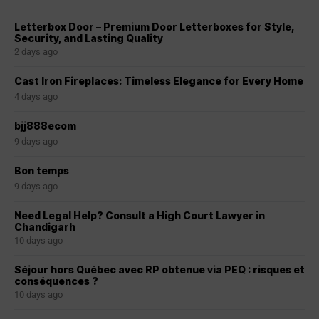
Letterbox Door – Premium Door Letterboxes for Style,
Security, and Lasting Quality
2 days ago
Cast Iron Fireplaces: Timeless Elegance for Every Home
4 days ago
bjj888ecom
9 days ago
Bon temps
9 days ago
Need Legal Help? Consult a High Court Lawyer in
Chandigarh
10 days ago
Séjour hors Québec avec RP obtenue via PEQ : risques et
conséquences ?
10 days ago