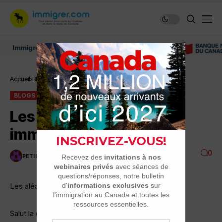
mmigrer au Canada: ressources et conseils
Accueil
Blogs
Les aléas de mon immigration…
BLOGS
Les aléas de mon
immigration…
0
PETIBOUDANGE
7 MINUTES DE LECTURE
2.4K VUES
Les aléas de mon immigration
Salut la gang,