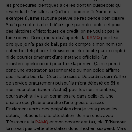
les procédures identiques à celles dont un québécois qui
reviendrait s’installer au Québec- comme Ti’Namour par
exemple !), il me faut une preuve de résidence domiciliaire.
Sauf que notre bail est déjà signé par notre coloc et pour
des histoires d’historiques de crédit, on ne voulait pas le
faire rouvrir. Donc, me voila à appeler la
RAMQ
pour leur
dire que je n’ai pas de bail, pas de compte à mon nom (on
entend ici téléphonie-télévision ou électricité par exemple)
ni de courrier émanant d’une instance officielle (un
ministère quelconque) pour faire la preuve. Ça me prend
donc une attestation assermentée où mon coloc affirme
que j’habite bien là . Court à la caisse Desjardins qui m’offre
ce service gratuitement puisqu’ils m’ont délesté de 5$ à
mon inscription (sinon c’est 5$ pour les non-membres)
pour savoir si il y a un commissaire dans celle-ci. Une
chance que j’habite proche d’une grosse caisse.
Finalement après des péripéties dont je vous passe les
détails, j’obtiens la dite attestation. Je me rends avec
Ti’namour à la
RAMQ
et mon dossier est fait, ok. Ti’Namour
lui n’avait pas cette attestation donc il est en suspend. Mais