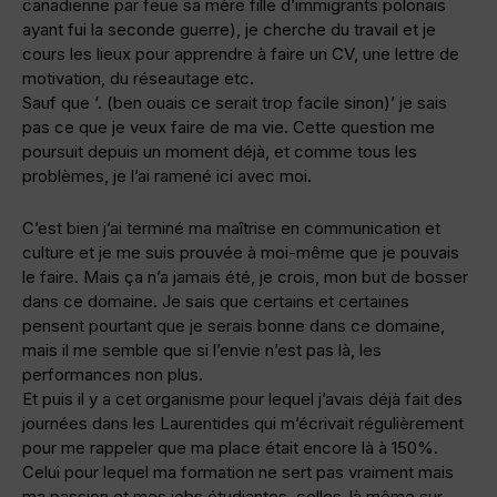
canadienne par feue sa mère fille d’immigrants polonais
ayant fui la seconde guerre), je cherche du travail et je
cours les lieux pour apprendre à faire un CV, une lettre de
motivation, du réseautage etc.
Sauf que ‘. (ben ouais ce serait trop facile sinon)’ je sais
pas ce que je veux faire de ma vie. Cette question me
poursuit depuis un moment déjà, et comme tous les
problèmes, je l’ai ramené ici avec moi.
C’est bien j’ai terminé ma maîtrise en communication et
culture et je me suis prouvée à moi-même que je pouvais
le faire. Mais ça n’a jamais été, je crois, mon but de bosser
dans ce domaine. Je sais que certains et certaines
pensent pourtant que je serais bonne dans ce domaine,
mais il me semble que si l’envie n’est pas là, les
performances non plus.
Et puis il y a cet organisme pour lequel j’avais déjà fait des
journées dans les Laurentides qui m’écrivait régulièrement
pour me rappeler que ma place était encore là à 150%.
Celui pour lequel ma formation ne sert pas vraiment mais
ma passion et mes jobs étudiantes, celles-là même sur