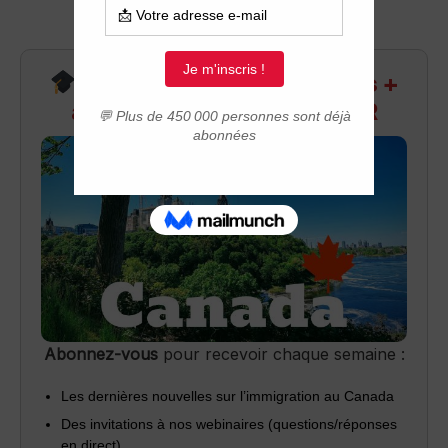
Recevez infos exclusives +
accès aux webinaires Q&R
Abonnez-vous
pour recevoir chaque semaine :
Les dernières nouvelles sur l’immigration au Canada
Des invitations à nos webinaires (questions/réponses
en direct)