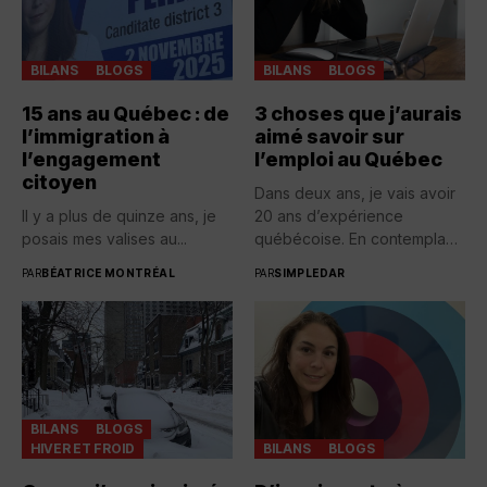
BILANS
BLOGS
BILANS
BLOGS
15 ans au Québec : de
3 choses que j’aurais
l’immigration à
aimé savoir sur
l’engagement
l’emploi au Québec
citoyen
Dans deux ans, je vais avoir
Il y a plus de quinze ans, je
20 ans d’expérience
posais mes valises au...
québécoise. En contemplant
toutes...
PAR
BÉATRICE MONTRÉAL
PAR
SIMPLEDAR
BILANS
BLOGS
HIVER ET FROID
BILANS
BLOGS