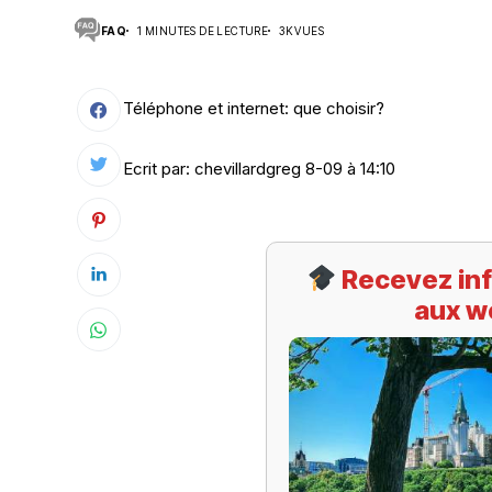
FAQ
1 MINUTES DE LECTURE
3K VUES
Suivi des démarches
Votre Profession/formation
Téléphone et internet: que choisir?
Ecrit par: chevillardgreg 8-09 à 14:10
Recevez inf
aux w