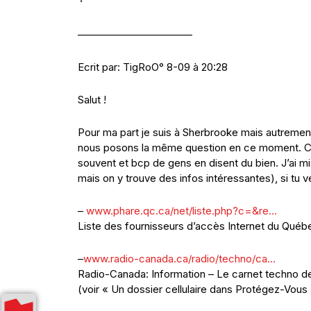
———————————
Ecrit par: TigRoO° 8-09 à 20:28
Salut !
Pour ma part je suis à Sherbrooke mais autrement
nous posons la même question en ce moment. Ce
souvent et bcp de gens en disent du bien. J’ai mi
mais on y trouve des infos intéressantes), si tu ve
–
www.phare.qc.ca/net/liste.php?c=&re…
Liste des fournisseurs d’accès Internet du Québ
–
www.radio-canada.ca/radio/techno/ca…
Radio-Canada: Information – Le carnet techno de
(voir « Un dossier cellulaire dans Protégez-Vous