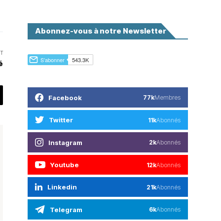
Abonnez-vous à notre Newsletter
T
té
Facebook
77k
Membres
Twitter
11k
Abonnés
Instagram
2k
Abonnés
Youtube
12k
Abonnés
Linkedin
21k
Abonnés
Telegram
6k
Abonnés