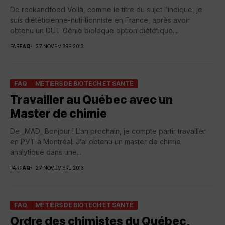
De rockandfood Voilà, comme le titre du sujet l’indique, je
suis diététicienne-nutritionniste en France, après avoir
obtenu un DUT Génie bioloque option diététique....
PAR
FAQ
27 NOVEMBRE 2013
FAQ
MÉTIERS DE BIOTECH ET SANTÉ
Travailler au Québec avec un
Master de chimie
De _MAD_ Bonjour ! L’an prochain, je compte partir travailler
en PVT à Montréal. J’ai obtenu un master de chimie
analytique dans une...
PAR
FAQ
27 NOVEMBRE 2013
FAQ
MÉTIERS DE BIOTECH ET SANTÉ
Ordre des chimistes du Québec,