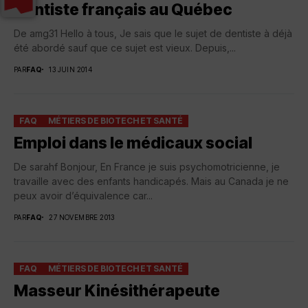
Dentiste français au Québec
De amg31 Hello à tous, Je sais que le sujet de dentiste à déjà
été abordé sauf que ce sujet est vieux. Depuis,...
PAR
FAQ
13 JUIN 2014
FAQ
MÉTIERS DE BIOTECH ET SANTÉ
Emploi dans le médicaux social
De sarahf Bonjour, En France je suis psychomotricienne, je
travaille avec des enfants handicapés. Mais au Canada je ne
peux avoir d’équivalence car...
PAR
FAQ
27 NOVEMBRE 2013
FAQ
MÉTIERS DE BIOTECH ET SANTÉ
Masseur Kinésithérapeute