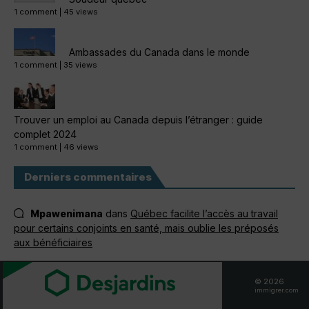
1 comment
|
45 views
Ambassades du Canada dans le monde
1 comment
|
35 views
Trouver un emploi au Canada depuis l’étranger : guide
complet 2024
1 comment
|
46 views
Derniers commentaires
Mpawenimana
dans
Québec facilite l’accès au travail
pour certains conjoints en santé, mais oublie les préposés
aux bénéficiaires
Johanne
dans
Des demandeurs de résidence
permanente réclament plus de transparence face aux délais
© 2026
immigrer.com
Johanne
dans
Des demandeurs de résidence