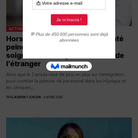
ACTUALITÉ
MÉTIERS DE BIOTECH ET SANTÉ
Hors Québec, le système de santé
peine encore à intégrer les
soignants francophones venus de
l’étranger
Alors que le Canada mise de plus en plus sur l’immigration
pour combler la pénurie de personnel dans les hôpitaux et
les cliniques,...
PAR
LAURENT GIGON
6 MARS 2026