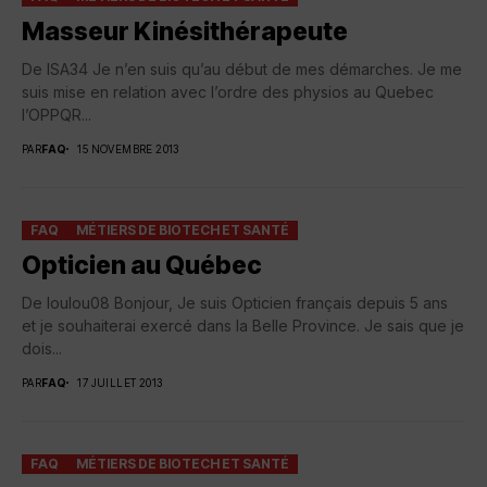
Masseur Kinésithérapeute
De ISA34 Je n’en suis qu’au début de mes démarches. Je me
suis mise en relation avec l’ordre des physios au Quebec
l’OPPQR...
PAR
FAQ
15 NOVEMBRE 2013
FAQ
MÉTIERS DE BIOTECH ET SANTÉ
Opticien au Québec
De loulou08 Bonjour, Je suis Opticien français depuis 5 ans
et je souhaiterai exercé dans la Belle Province. Je sais que je
dois...
PAR
FAQ
17 JUILLET 2013
FAQ
MÉTIERS DE BIOTECH ET SANTÉ