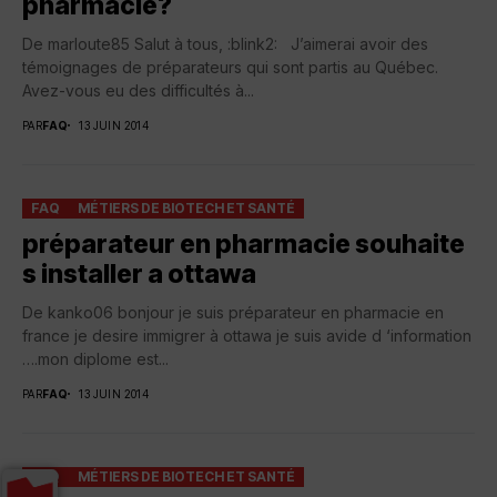
pharmacie?
De marloute85 Salut à tous, :blink2: J’aimerai avoir des
témoignages de préparateurs qui sont partis au Québec.
Avez-vous eu des difficultés à...
PAR
FAQ
13 JUIN 2014
FAQ
MÉTIERS DE BIOTECH ET SANTÉ
préparateur en pharmacie souhaite
s installer a ottawa
De kanko06 bonjour je suis préparateur en pharmacie en
france je desire immigrer à ottawa je suis avide d ‘information
….mon diplome est...
PAR
FAQ
13 JUIN 2014
FAQ
MÉTIERS DE BIOTECH ET SANTÉ