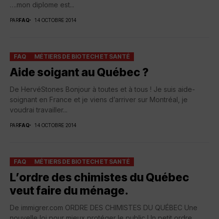
….mon diplome est...
PAR
FAQ
14 OCTOBRE 2014
FAQ
MÉTIERS DE BIOTECH ET SANTÉ
Aide soigant au Québec ?
De HervéStones Bonjour à toutes et à tous ! Je suis aide-
soignant en France et je viens d’arriver sur Montréal, je
voudrai travailler...
PAR
FAQ
14 OCTOBRE 2014
FAQ
MÉTIERS DE BIOTECH ET SANTÉ
L’ordre des chimistes du Québec
veut faire du ménage.
De immigrer.com ORDRE DES CHIMISTES DU QUÉBEC Une
nouvelle loi pour mieux protéger le public Un petit ordre