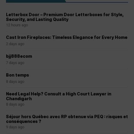
Letterbox Door – Premium Door Letterboxes for Style,
Security, and Lasting Quality
12 hours ago
Cast Iron Fireplaces: Timeless Elegance for Every Home
2 days ago
bjj888ecom
7 days ago
Bon temps
8 days ago
Need Legal Help? Consult a High Court Lawyer in
Chandigarh
8 days ago
Séjour hors Québec avec RP obtenue via PEQ : risques et
conséquences ?
9 days ago