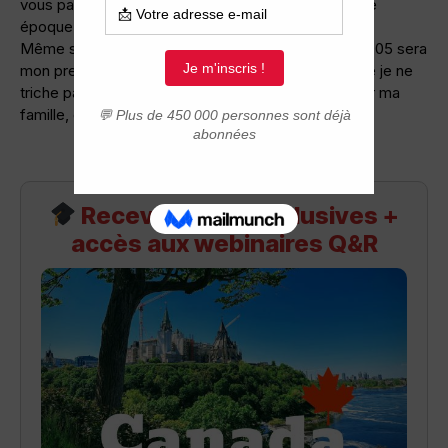
vous parler de Noël ! Ca tombe bien ! C’est la bonne
époque…..
Même si je vis au Québec depuis mai 2004, Noël 2005 sera
mon premier Noël Québécois. En effet, cette année je ne
triche pas. Je ne retourne pas en France à Noël voir ma
famille, comme je l’avais fait l’année passée.
Recevez infos exclusives +
accès aux webinaires Q&R