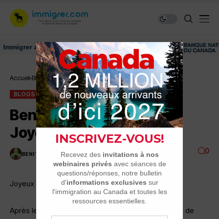
igrer au Canada: ressources et conseils
Accueil
Blogs
Benito vous souhaite un Joyeux Noël à tous !
BLOGS
Benito vous souhaite un
Joyeux Noël à tous !
0
BENITO
4 MINUTES DE LECTURE
2.5K VUES
Joyeux Noël à tous !
Après les inventaires dans les dépanneurs, j’ai envie de