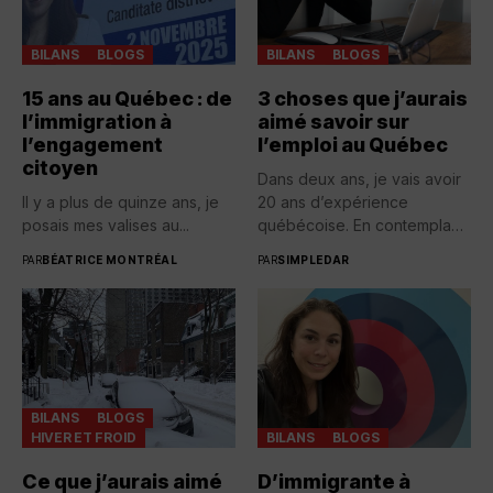
BILANS
BLOGS
BILANS
BLOGS
15 ans au Québec : de
3 choses que j’aurais
l’immigration à
aimé savoir sur
l’engagement
l’emploi au Québec
citoyen
Dans deux ans, je vais avoir
Il y a plus de quinze ans, je
20 ans d’expérience
posais mes valises au...
québécoise. En contemplant
toutes...
PAR
BÉATRICE MONTRÉAL
PAR
SIMPLEDAR
BILANS
BLOGS
HIVER ET FROID
BILANS
BLOGS
Ce que j’aurais aimé
D’immigrante à