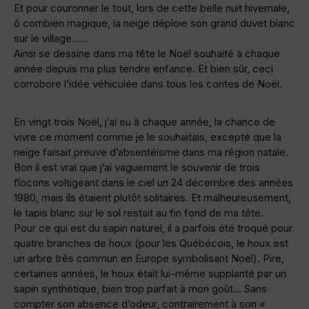
Et pour couronner le tout, lors de cette belle nuit hivernale,
ô combien magique, la neige déploie son grand duvet blanc
sur le village……
Ainsi se dessine dans ma tête le Noël souhaité à chaque
année depuis ma plus tendre enfance. Et bien sûr, ceci
corrobore l’idée véhiculée dans tous les contes de Noël.
En vingt trois Noël, j’ai eu à chaque année, la chance de
vivre ce moment comme je le souhaitais, excepté que la
neige faisait preuve d’absentéisme dans ma région natale.
Bon il est vrai que j’ai vaguement le souvenir de trois
flocons voltigeant dans le ciel un 24 décembre des années
1980, mais ils étaient plutôt solitaires. Et malheureusement,
le tapis blanc sur le sol restait au fin fond de ma tête.
Pour ce qui est du sapin naturel, il a parfois été troqué pour
quatre branches de houx (pour les Québécois, le houx est
un arbre très commun en Europe symbolisant Noël). Pire,
certaines années, le houx était lui-même supplanté par un
sapin synthétique, bien trop parfait à mon goût… Sans
compter son absence d’odeur, contrairement à son «