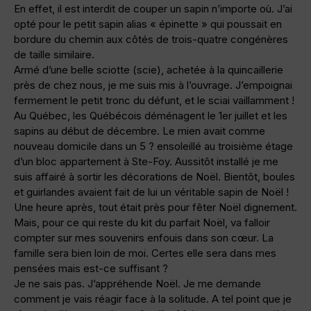
En effet, il est interdit de couper un sapin n’importe où. J’ai
opté pour le petit sapin alias « épinette » qui poussait en
bordure du chemin aux côtés de trois-quatre congénères
de taille similaire.
Armé d’une belle sciotte (scie), achetée à la quincaillerie
près de chez nous, je me suis mis à l’ouvrage. J’empoignai
fermement le petit tronc du défunt, et le sciai vaillamment !
Au Québec, les Québécois déménagent le 1er juillet et les
sapins au début de décembre. Le mien avait comme
nouveau domicile dans un 5 ? ensoleillé au troisième étage
d’un bloc appartement à Ste-Foy. Aussitôt installé je me
suis affairé à sortir les décorations de Noël. Bientôt, boules
et guirlandes avaient fait de lui un véritable sapin de Noël !
Une heure après, tout était près pour fêter Noël dignement.
Mais, pour ce qui reste du kit du parfait Noël, va falloir
compter sur mes souvenirs enfouis dans son cœur. La
famille sera bien loin de moi. Certes elle sera dans mes
pensées mais est-ce suffisant ?
Je ne sais pas. J’appréhende Noël. Je me demande
comment je vais réagir face à la solitude. A tel point que je