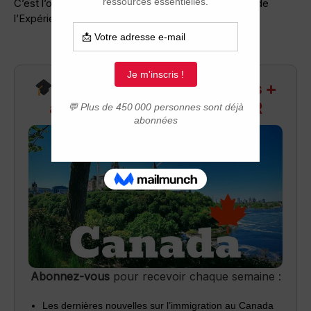
C’est l’occasion rêvée avec la catégorie Job d’été de
l’Expérience internationale Canada.
Recevez infos exclusives +
accès aux webinaires Q&R
Abonnez-vous
pour recevoir chaque semaine :
Les dernières nouvelles sur l’immigration au Canada