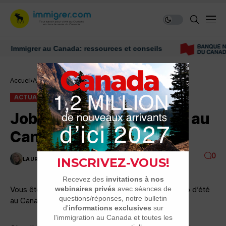
mmigrer au Canada: ressources et conseils
Accueil
Actualité
Job d’été pour étudiants au Canada
ACTUALITÉ
Job d’été pour étudiants au
Canada
0
LAURENCE NADEAU
1 MINUTES DE LECTURE
3.1K VUES
Vous êtes étudiant et vous êtes intéressé par un job d’été
au Canada?