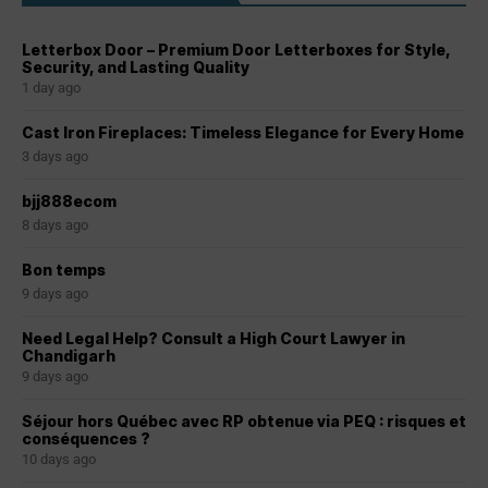
Letterbox Door – Premium Door Letterboxes for Style,
Security, and Lasting Quality
1 day ago
Cast Iron Fireplaces: Timeless Elegance for Every Home
3 days ago
bjj888ecom
8 days ago
Bon temps
9 days ago
Need Legal Help? Consult a High Court Lawyer in
Chandigarh
9 days ago
Séjour hors Québec avec RP obtenue via PEQ : risques et
conséquences ?
10 days ago