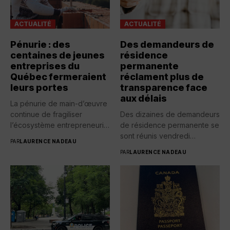
ACTUALITÉ
ACTUALITÉ
Pénurie : des
Des demandeurs de
centaines de jeunes
résidence
entreprises du
permanente
Québec fermeraient
réclament plus de
leurs portes
transparence face
aux délais
La pénurie de main-d’œuvre
continue de fragiliser
Des dizaines de demandeurs
l’écosystème entrepreneurial
de résidence permanente se
québécois. Selon une...
sont réunis vendredi
PAR
LAURENCE NADEAU
devant...
PAR
LAURENCE NADEAU