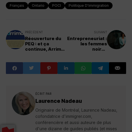
Français
Ontario
POCI
Politique D'immigration
PRÉCÉDENT
SUIVANT
Réouverture du
Entrepreneuriat :
PEQ : et ça
les femmes
continue, Arrima
noires
toujours
francophones
inaccessible
immigrantes
toujours face aux
mêmes obstacles
ÉCRIT PAR
Laurence Nadeau
Originaire de Montréal, Laurence Nadeau,
cofondatrice d'immigrer.com,
conférencière et aussi auteure de plus
d'une dizaine de guides publiés (et mises