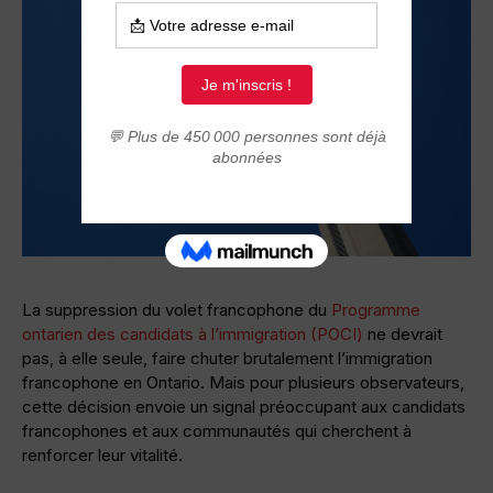
La suppression du volet francophone du
Programme
ontarien des candidats à l’immigration (POCI)
ne devrait
pas, à elle seule, faire chuter brutalement l’immigration
francophone en Ontario. Mais pour plusieurs observateurs,
cette décision envoie un signal préoccupant aux candidats
francophones et aux communautés qui cherchent à
renforcer leur vitalité.