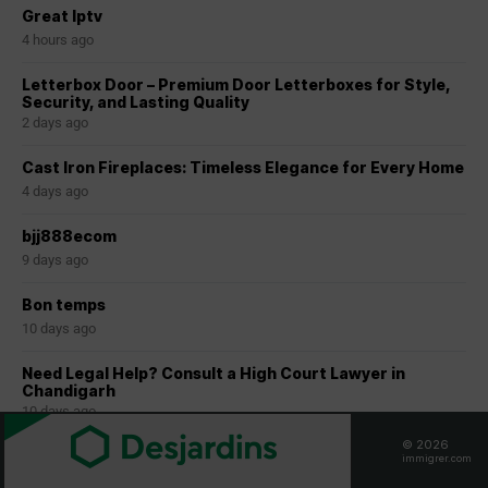
Great Iptv
4 hours ago
Letterbox Door – Premium Door Letterboxes for Style,
Security, and Lasting Quality
2 days ago
Cast Iron Fireplaces: Timeless Elegance for Every Home
4 days ago
bjj888ecom
9 days ago
Bon temps
10 days ago
Need Legal Help? Consult a High Court Lawyer in
Chandigarh
10 days ago
© 2026
Séjour hors Québec avec RP obtenue via PEQ : risques et
immigrer.com
conséquences ?