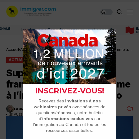
Immigrer au Canada: ressources et conseils
Accueil
Actualité
Suppression du volet francophone du programme à
l’immigration en Ontario
ACTUALITÉ
Suppression du volet
francophone du programme
à l’immigration en Ontario
1
LAURENCE NADEAU
6 JUILLET 2026
4 MINUTES DE LECTURE
2K VUES