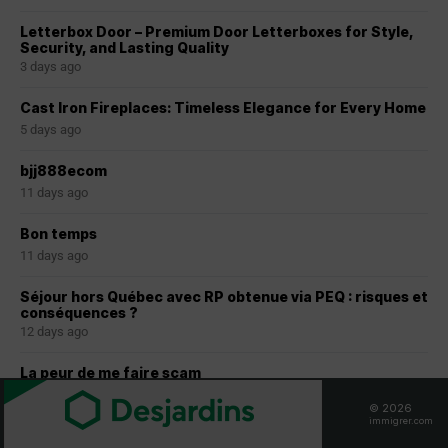
Letterbox Door – Premium Door Letterboxes for Style,
Security, and Lasting Quality
3 days ago
Cast Iron Fireplaces: Timeless Elegance for Every Home
5 days ago
bjj888ecom
11 days ago
Bon temps
11 days ago
Séjour hors Québec avec RP obtenue via PEQ : risques et
conséquences ?
12 days ago
La peur de me faire scam
25 days ago
© 2026
immigrer.com
Joindre les photos sur le portail IRCC pour la demande