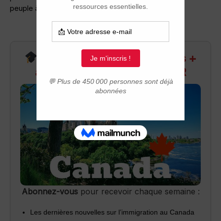
peuple à fortiori les Noirs américains (…)
Recevez infos exclusives +
accès aux webinaires Q&R
Abonnez-vous
pour recevoir chaque semaine :
Les dernières nouvelles sur l’immigration au Canada