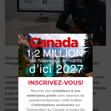
Que me souhaiter à moi femme Noire issue de
l’immigration ici en région, ici au Québec, ici au Canada?
Le mois de l’histoire des Noirs est né aux États-Unis d’une
volonté initiale de coordonner l’enseignement des Noirs
Américains dans les écoles publiques. Une initiative mitigée
à ses débuts mais qui s’est vue devenir essentielle et
primordiale quand on sait que l’éducation et la
connaissance de son histoire est essentielle voire
primordiale à la survie physique et intellectuelle de tout