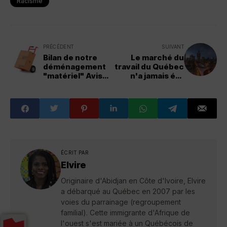
Racisme
PRÉCÉDENT
SUIVANT
Bilan de notre
Le marché du
déménagement
travail du Québec
"matériel" Avis
n'a jamais été
sur Galliéni
aussi solide
ÉCRIT PAR
Elvire
Originaire d'Abidjan en Côte d'Ivoire, Elvire
a débarqué au Québec en 2007 par les
voies du parrainage (regroupement
familial). Cette immigrante d'Afrique de
l'ouest s'est mariée à un Québécois de