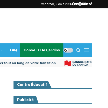
vendredi , 7 août 2026
FAQ
Conseils Desjardins
au long de votre transition
Plus d
Centre Éducatif
Publicité