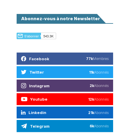
Abonnez-vous à notre Newsletter
Facebook
77k
Membres
Twitter
11k
Abonnés
Instagram
2k
Abonnés
Youtube
12k
Abonnés
Linkedin
21k
Abonnés
Telegram
6k
Abonnés