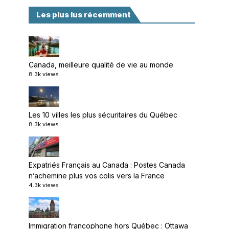
Les plus lus récemment
Canada, meilleure qualité de vie au monde
8.3k views
Les 10 villes les plus sécuritaires du Québec
8.3k views
Expatriés Français au Canada : Postes Canada
n’achemine plus vos colis vers la France
4.3k views
Immigration francophone hors Québec : Ottawa