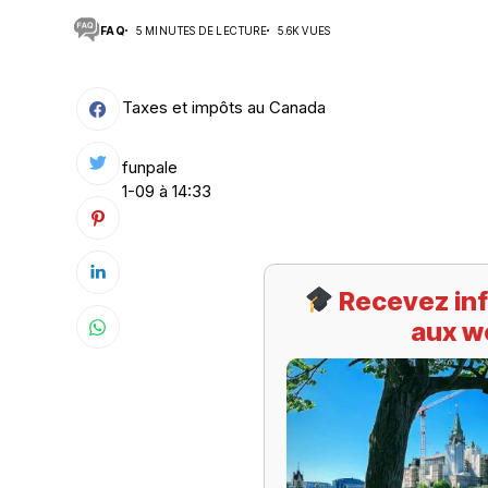
FAQ
5 MINUTES DE LECTURE
5.6K VUES
Suivi des démarches
Votre Profession/formation
Taxes et impôts au Canada
funpale
1-09 à 14:33
Recevez inf
aux w