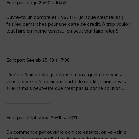
Ecrit par: Zogu 25-10 à 16:53
Ouvre-toi un compte et ENSUITE (lorsque c’est réussi),
fais les démarches pour une carte de crédit. A trop vouloir
tout faire en même temps… on peut tout faire rater!!!
—————————-
Ecrit par: Seelab 25-10 à 17:06
L’idée c’était de dire je dépose mon argent chez vous si
vous pouvez m’obtenir une carte de crédit , sinon je vais
ailleurs mais peut-être que c’est pas la bonne solution …
—————————-
Ecrit par: Zephstone 25-10 à 17:21
On commence par ouvrir le compte ensuite, on va voir le
gérant (ou la gérante!) et on lui dit : « Je dépose, par