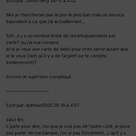
Ecrit par: zohra-terry 26-10 à 4:02
Moi je chercherais pas le prix le plus bas mais un service
équivalent à ce que j’ai actuellement…
Euh…il y a un nombre limité de retraits/paiements par
carte? ou j’ai mal compris
et si je veux une carte de débit pour m’en servir autant que
je le veux (tant qu’il y a de l’argent sur le compte
évidemment)?
Encore un sujet bien compliqué
—————————-
Ecrit par: dufferin2005 26-10 à 4:07
salut tlm,
c juste pour dire, (vu que je suis pas de l’autre côté, je peux
pas parler de ma banque, j’en ai pas forcément…) qu’il y a