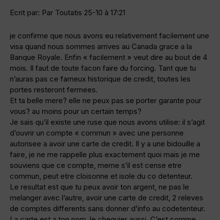
Ecrit par: Par Toutatis 25-10 à 17:21
je confirme que nous avons eu relativement facilement une
visa quand nous sommes arrives au Canada grace a la
Banque Royale. Enfin « facilement » veut dire au bout de 4
mois. Il faut de toute facon faire du forcing. Tant que tu
n’auras pas ce fameux historique de credit, toutes les
portes resteront fermees.
Et ta belle mere? elle ne peux pas se porter garante pour
vous? au moins pour un certain temps?
Je sais qu’il existe une ruse que nous avons utilise: il s’agit
d’ouvrir un compte « commun » avec une personne
autorisee a avoir une carte de credit. Il y a une bidouille a
faire, je ne me rappelle plus exactement quoi mais je me
souviens que ce compte, meme s’il est cense etre
commun, peut etre cloisonne et isole du co detenteur.
Le resultat est que tu peux avoir ton argent, ne pas le
melanger avec l’autre, avoir une carte de credit, 2 releves
de comptes differents sans donner d’info au codetenteur.
La carte est a ton nom, le chequier aussi. C’est comme