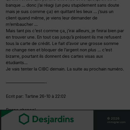
banque … donc j’ai réagi (un peu stupidement sans doute
mais je suis comme ça) en quittant les lieux … j’suis un
client quand même, je viens leur demander de
m’embaucher …
Mais tant pis c’est comme ça, j’irai ailleurs, je finirai bien par
en trouver une. En tout cas jusqu’à présent ils me refusent
tous la carte de crédit. Le fait d’avoir une grosse somme
ne change rien et bloquer de l’argent non plus … c’est
bizarre, pourtant ils donnent des cartes visas aux
étudiants…
Je vais tenter la CIBC demain. La suite au prochain numéro.
—————————-
Ecrit par: Tartine 26-10 à 22:02
Bonne chance!
© 2026
immigrer.com
Pour moi j’avais réussi à ouvrir un compte à la Banque de
Montréal avec juste mon passeport suisse et la facture du