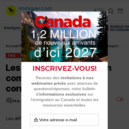
igrer au Canada: ressources et conseils
Accueil
FAQ
Les difficultés d’ouvrir un compte…adresse ne correspondu
plus.
FAQ
OUVRIR UN COMPTE BANCAIRE
Les difficultés d’ouvrir un
compte…adresse ne
correspondu plus.
0
FAQ
17 MINUTES DE LECTURE
3.3K VUES
Les difficultés d’ouvrir un compte…