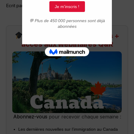
Ecrit par: Seelab 25-10 à 16:04
Recevez infos exclusives +
accès aux webinaires Q&R
Abonnez-vous
pour recevoir chaque semaine :
Les dernières nouvelles sur l’immigration au Canada