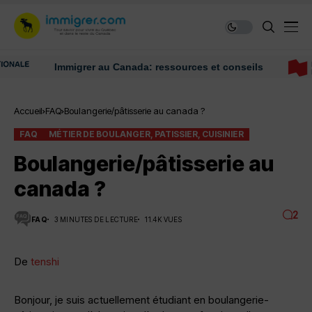
Immigrer au Canada: ressources et conseils
Accueil
FAQ
Boulangerie/pâtisserie au canada ?
FAQ
MÉTIER DE BOULANGER, PATISSIER, CUISINIER
Boulangerie/pâtisserie au
canada ?
2
FAQ
3 MINUTES DE LECTURE
11.4K VUES
De
tenshi
Bonjour, je suis actuellement étudiant en boulangerie-