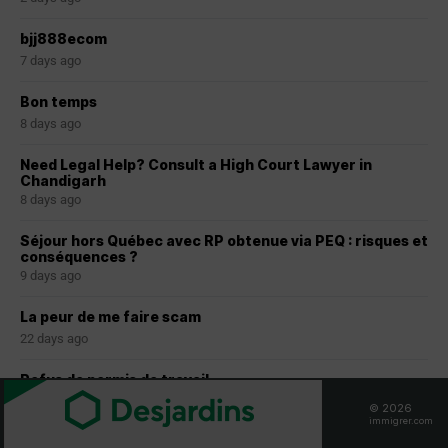
bjj888ecom
7 days ago
Bon temps
8 days ago
Need Legal Help? Consult a High Court Lawyer in
Chandigarh
8 days ago
Séjour hors Québec avec RP obtenue via PEQ : risques et
conséquences ?
9 days ago
La peur de me faire scam
22 days ago
Refus de permis de travail
1 month ago
© 2026
immigrer.com
TVRP ET suite de procédures