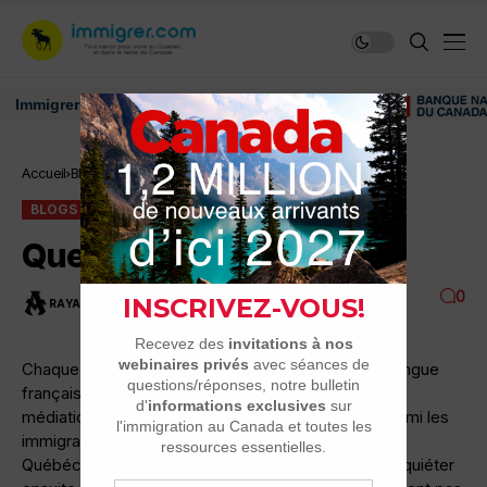
igrer au Canada: ressources et conseils
Accueil
Blogs
Questions de langues
BLOGS
LANGUE, CULTURE, IDENTITÉ
Questions de langues
0
RAYAN
6 MINUTES DE LECTURE
3.7K VUES
Chaque fois que le débat sur la sauvegarde de la langue
française au Québec refait surface sur la scène
médiatique, quelques voix s’élèvent notamment parmi les
immigrants pour dire qu’il faudrait d’abord que les
Québécois maitrisent la langue de Molière pour s’inquiéter