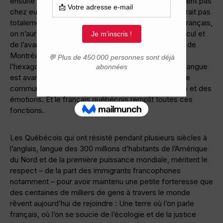
ensuite du fait que des nouveaux arrivants ne la parlent pas
chez eux. Parce que le Parler des Québécois ne serait pas
totalement conforme aux règles de grammaire du Français,
on n’aurait donc pas le droit de s’inquiéter de son recul et
de l’avancée de la langue de Shakespeare dans l’ile de
Montréal ? C’est comme si tous les habitants de
l’hexagone parlaient un Français académique ! Une langue
est avant tout le moyen qui permet à des peuples de
communiquer et d’exprimer une identité, une culture et des
émotions. Et le français québécois remplit toutes ces
fonctions.
Les Québécois qui ont résisté pendant plusieurs siècles à
l’anglais, langue des 300 millions d’habitants de l’Amérique
du Nord et de la première puissance mondiale, méritent le
respect – de la part des immigrants francophones
notamment – pour avoir maintenu une petite forteresse que
des centaines de milliers de gens à travers le monde
rêvent aujourd’hui de rejoindre : Une terre où l’on parle
français, où l’on se soucie de l’écologie et de la justice