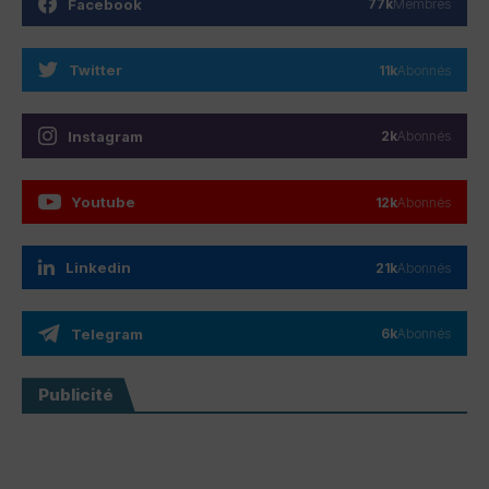
Facebook
77k
Membres
Twitter
11k
Abonnés
Instagram
2k
Abonnés
Youtube
12k
Abonnés
Linkedin
21k
Abonnés
Telegram
6k
Abonnés
Publicité