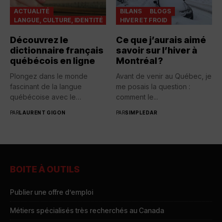
ACTUALITÉ
BILANS
BLOGS
LANGUE, CULTURE, IDENTITÉ
HIVER ET FROID
Découvrez le
Ce que j’aurais aimé
dictionnaire français
savoir sur l’hiver à
québécois en ligne
Montréal ?
Plongez dans le monde
Avant de venir au Québec, je
fascinant de la langue
me posais la question :
québécoise avec le
comment le...
Dictionnaire...
PAR
LAURENT GIGON
PAR
SIMPLEDAR
BOITE À OUTILS
Publier une offre d’emploi
Métiers spécialisés très recherchés au Canada