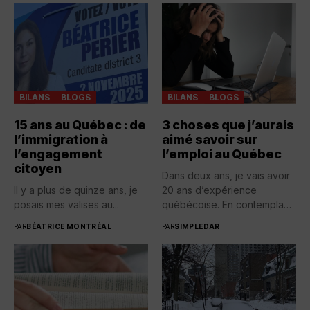
BILANS
BLOGS
BILANS
BLOGS
15 ans au Québec : de
3 choses que j’aurais
l’immigration à
aimé savoir sur
l’engagement
l’emploi au Québec
citoyen
Dans deux ans, je vais avoir
Il y a plus de quinze ans, je
20 ans d’expérience
posais mes valises au...
québécoise. En contemplant
toutes...
PAR
BÉATRICE MONTRÉAL
PAR
SIMPLEDAR