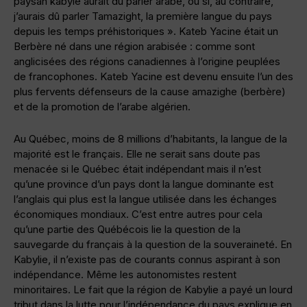
paysan kabyle aurait dû parler arabe, ou si, au contraire,
j’aurais dû parler Tamazight, la première langue du pays
depuis les temps préhistoriques ». Kateb Yacine était un
Berbère né dans une région arabisée : comme sont
anglicisées des régions canadiennes à l’origine peuplées
de francophones. Kateb Yacine est devenu ensuite l’un des
plus fervents défenseurs de la cause amazighe (berbère)
et de la promotion de l’arabe algérien.
Au Québec, moins de 8 millions d’habitants, la langue de la
majorité est le français. Elle ne serait sans doute pas
menacée si le Québec était indépendant mais il n’est
qu’une province d’un pays dont la langue dominante est
l’anglais qui plus est la langue utilisée dans les échanges
économiques mondiaux. C’est entre autres pour cela
qu’une partie des Québécois lie la question de la
sauvegarde du français à la question de la souveraineté. En
Kabylie, il n’existe pas de courants connus aspirant à son
indépendance. Même les autonomistes restent
minoritaires. Le fait que la région de Kabylie a payé un lourd
tribut dans la lutte pour l’indépendance du pays explique en