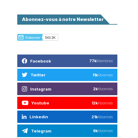
Abonnez-vous à notre Newsletter
Facebook
77k
Membres
Twitter
11k
Abonnés
Instagram
2k
Abonnés
Youtube
12k
Abonnés
Linkedin
21k
Abonnés
Telegram
6k
Abonnés