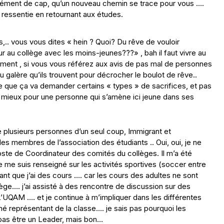
rrément de cap, qu’un nouveau chemin se trace pour vous ….
 ressentie en retournant aux études.
s,.. vous vous dites « hein ? Quoi? Du rêve de vouloir
 au collège avec les moins-jeunes???» , bah il faut vivre au
ent , si vous vous référez aux avis de pas mal de personnes
 galère qu’ils trouvent pour décrocher le boulot de rêve..
ste que ça va demander certains « types » de sacrifices, et pas
e mieux pour une personne qui s’amène ici jeune dans ses
e plusieurs personnes d’un seul coup, Immigrant et
s membres de l’association des étudiants .. Oui, oui, je ne
poste de Coordinateur des comités du collèges. Il m’a été
e me suis renseigné sur les activités sportives (soccer entre
dant que j’ai des cours …. car les cours des adultes ne sont
ège…. j’ai assisté à des rencontre de discussion sur des
L’UQAM …. et je continue à m’impliquer dans les différentes
signé représentant de la classe…. je sais pas pourquoi les
pas être un Leader, mais bon…