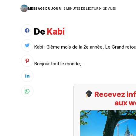
MESSAGE DU JOUR
3 MINUTES DE LECTURE
2K VUES
Suivi des démarches
Votre Profession/formation
De
Kabi
Kabi : 3ième mois de la 2e année, Le Grand reto
Bonjour tout le monde,..
Recevez inf
aux w