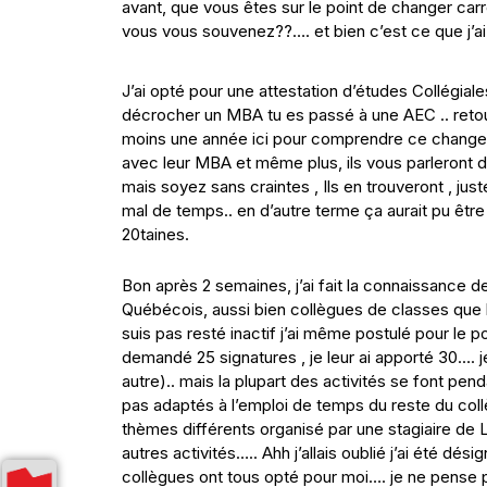
avant, que vous êtes sur le point de changer ca
vous vous souvenez??…. et bien c’est ce que j’ai
J’ai opté pour une attestation d’études Collégiale
décrocher un MBA tu es passé à une AEC .. retour
moins une année ici pour comprendre ce changem
avec leur MBA et même plus, ils vous parleront du
mais soyez sans craintes , Ils en trouveront , ju
mal de temps.. en d’autre terme ça aurait pu êtr
20taines.
Bon après 2 semaines, j’ai fait la connaissance d
Québécois, aussi bien collègues de classes que le
suis pas resté inactif j’ai même postulé pour le 
demandé 25 signatures , je leur ai apporté 30…. j
autre).. mais la plupart des activités se font pen
pas adaptés à l’emploi de temps du reste du coll
thèmes différents organisé par une stagiaire de 
autres activités….. Ahh j’allais oublié j’ai été dé
collègues ont tous opté pour moi…. je ne pense 