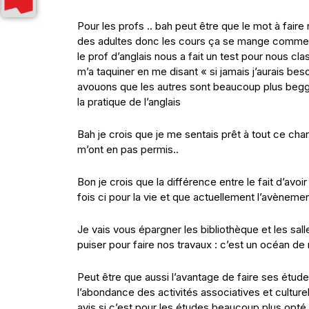
Pour les profs .. bah peut être que le mot à faire re
des adultes donc les cours ça se mange comme d
le prof d’anglais nous a fait un test pour nous clas
m’a taquiner en me disant « si jamais j’aurais beso
avouons que les autres sont beaucoup plus beggi
la pratique de l’anglais
Bah je crois que je me sentais prêt à tout ce c
m’ont en pas permis..
Bon je crois que la différence entre le fait d’avo
fois ci pour la vie et que actuellement l’avènemen
Je vais vous épargner les bibliothèque et les sal
puiser pour faire nos travaux : c’est un océan de
Peut être que aussi l’avantage de faire ses études
l’abondance des activités associatives et culture
avis si c’est pour les études beaucoup plus opté 