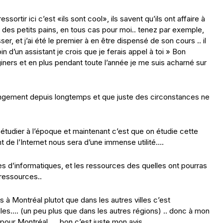
ssortir ici c’est «ils sont cool», ils savent qu’ils ont affaire à
es petits pains, en tous cas pour moi.. tenez par exemple,
ser, et j’ai été le premier à en être dispensé de son cours .. il
in d’un assistant je crois que je ferais appel à toi » Bon
ners et en plus pendant toute l’année je me suis acharné sur
hangement depuis longtemps et que juste des circonstances ne
ir étudier à l’époque et maintenant c’est que on étudie cette
t de l’Internet nous sera d’une immense utilité….
les d’informatiques, et les ressources des quelles ont pourras
 ressources..
 à Montréal plutot que dans les autres villes c’est
lles…. (un peu plus que dans les autres régions) .. donc à mon
pour Montréal …. bon c’est juste mon avis .