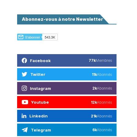
Abonnez-vous à notre Newsletter
Facebook
77k
Membres
Twitter
11k
Abonnés
Instagram
2k
Abonnés
Youtube
12k
Abonnés
Linkedin
21k
Abonnés
Telegram
6k
Abonnés