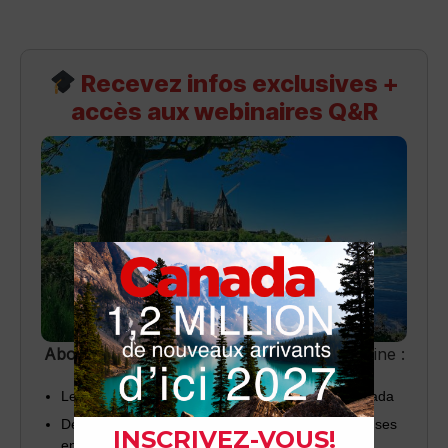
Recevez infos exclusives +
accès aux webinaires Q&R
Abonnez-vous
pour recevoir chaque semaine :
Les dernières nouvelles sur l’immigration au Canada
Des invitations à nos webinaires (questions/réponses
en direct)