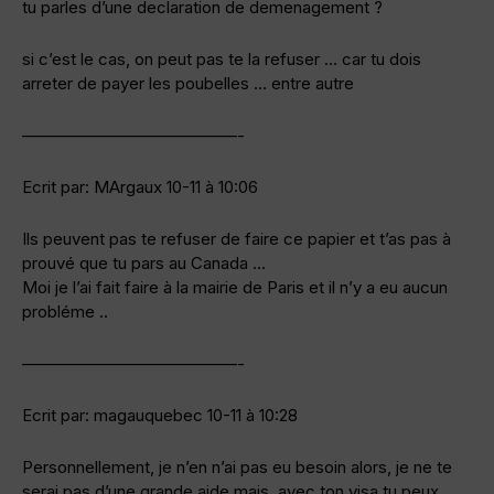
tu parles d’une declaration de demenagement ?
si c’est le cas, on peut pas te la refuser … car tu dois
arreter de payer les poubelles … entre autre
—————————————-
Ecrit par: MArgaux 10-11 à 10:06
Ils peuvent pas te refuser de faire ce papier et t’as pas à
prouvé que tu pars au Canada …
Moi je l’ai fait faire à la mairie de Paris et il n’y a eu aucun
probléme ..
—————————————-
Ecrit par: magauquebec 10-11 à 10:28
Personnellement, je n’en n’ai pas eu besoin alors, je ne te
serai pas d’une grande aide mais, avec ton visa tu peux