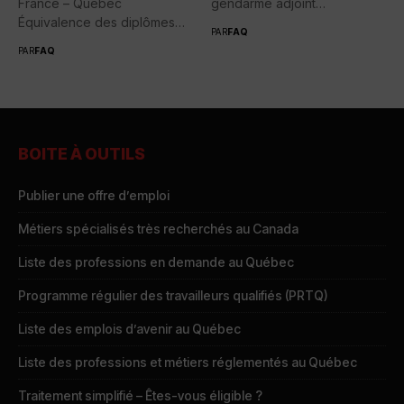
France – Québec
gendarme adjoint
Équivalence des diplômes
volontaire....
PAR
FAQ
entre la France...
PAR
FAQ
BOITE À OUTILS
Publier une offre d’emploi
Métiers spécialisés très recherchés au Canada
Liste des professions en demande au Québec
Programme régulier des travailleurs qualifiés (PRTQ)
Liste des emplois d’avenir au Québec
Liste des professions et métiers réglementés au Québec
Traitement simplifié – Êtes-vous éligible ?