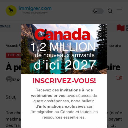
Immigrer au Canada: ressources et conseils
Accueil
FAQ
Chercher travail de l'étranger
À propos du visa temporaire
CHERCHER TRAVAIL DE L'ÉTRANGER
FAQ
À propos du visa temporaire
0
FAQ
2 MINUTES DE LECTURE
2.8K VUES
Salut,
Ton chum peut en effet profiter d’un visa de touriste (durée
maximale de 6 mois et renouvelable indéfiniment en payant
des frais s’il est français) pour se chercher du travail ici :