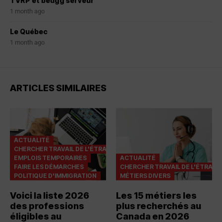
TVRP et beugg serveur
1 month ago
Le Québec
1 month ago
ARTICLES SIMILAIRES
ACTUALITÉ
CHERCHER TRAVAIL DE L'ÉTRANGER
EMPLOIS TEMPORAIRES
ACTUALITÉ
FAIRE LES DÉMARCHES
CHERCHER TRAVAIL DE L'ÉTRAN
POLITIQUE D'IMMIGRATION
MÉTIERS DIVERS
Voici la liste 2026
Les 15 métiers les
des professions
plus recherchés au
éligibles au
Canada en 2026