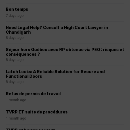
Bon temps
7 days ago
Need Legal Help? Consult a High Court Lawyer in
Chandigarh
8 days ago
Séjour hors Québec avec RP obtenue via PEQ : risques et
conséquences ?
8 days ago
Latch Locks: A Reliable Solution for Secure and
Functional Doors
8 days ago
Refus de permis de travail
1 month ago
TVRP ET suite de procédures
1 month ago