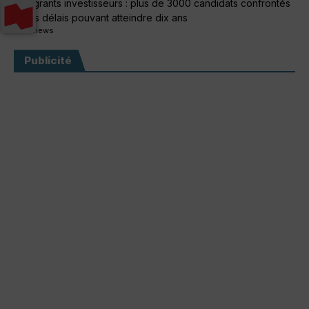
Immigrants investisseurs : plus de 3000 candidats confrontés
à des délais pouvant atteindre dix ans
308 views
Publicité