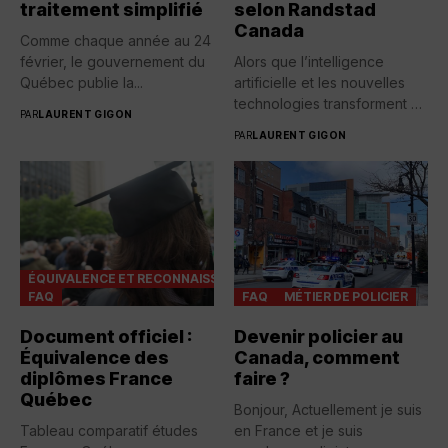
traitement simplifié
selon Randstad
Canada
Comme chaque année au 24
février, le gouvernement du
Alors que l’intelligence
Québec publie la...
artificielle et les nouvelles
technologies transforment en
PAR
LAURENT GIGON
profondeur le...
PAR
LAURENT GIGON
ÉQUIVALENCE ET RECONNAISSANCES
FAQ
FAQ
MÉTIER DE POLICIER
Document officiel :
Devenir policier au
Équivalence des
Canada, comment
diplômes France
faire ?
Québec
Bonjour, Actuellement je suis
Tableau comparatif études
en France et je suis