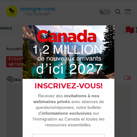
Immigrer au Canada: ressources et conseils
Accueil
FAQ
Écoles primaires et secondaires
ÉCOLES PRIMAIRES ET SECONDAIRES
MÉTIER D'ÉDUCATEUR SPÉCIALISÉ
VISITE MÉDICALE
0
FAQ
10 MINUTES DE LECTURE
1.3K VUES