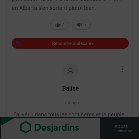
en Alberta s’en sortent plutôt bien.
7
5
Répondre à alexalex
Balise
1 an ago
J’ai vécu dans tous les continents et le peuple
québécois est le plus insupportable, à faire
© 2026
immigrer.com
vomir vraiment.