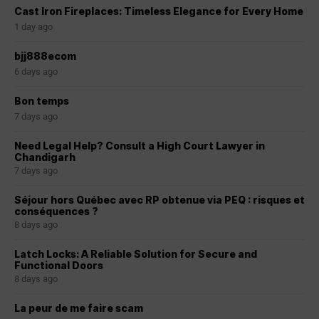
Cast Iron Fireplaces: Timeless Elegance for Every Home
1 day ago
bjj888ecom
6 days ago
Bon temps
7 days ago
Need Legal Help? Consult a High Court Lawyer in
Chandigarh
7 days ago
Séjour hors Québec avec RP obtenue via PEQ : risques et
conséquences ?
8 days ago
Latch Locks: A Reliable Solution for Secure and
Functional Doors
8 days ago
La peur de me faire scam