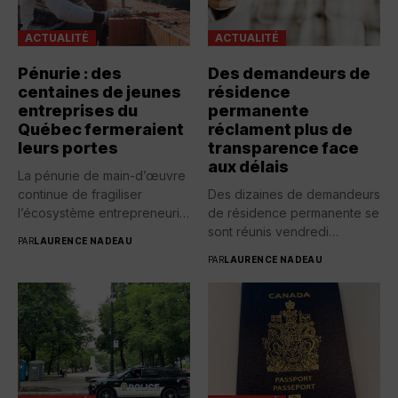
ACTUALITÉ
ACTUALITÉ
Pénurie : des
Des demandeurs de
centaines de jeunes
résidence
entreprises du
permanente
Québec fermeraient
réclament plus de
leurs portes
transparence face
aux délais
La pénurie de main-d’œuvre
continue de fragiliser
Des dizaines de demandeurs
l’écosystème entrepreneurial
de résidence permanente se
québécois. Selon une...
sont réunis vendredi
PAR
LAURENCE NADEAU
devant...
PAR
LAURENCE NADEAU