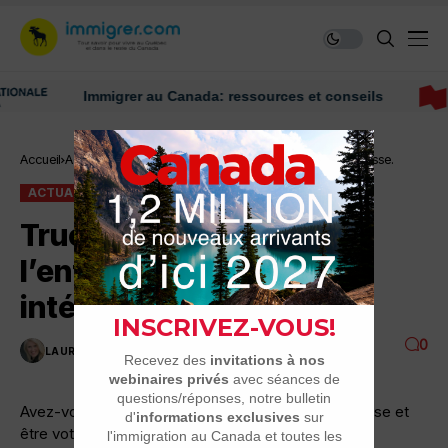
Immigrer au Canada: ressources et conseils
Accueil
Actualité
Trucs et astuces : l’entreprenariat vous intéresse.
ACTUALITÉ
Trucs et astuces :
l’entreprenariat vous
intéresse.
0
LAURENCE NADEAU
1 MINUTES DE LECTURE
2.3K VUES
Avez-vous déjà songé à créer votre propre entreprise et
être votre propre patron ?