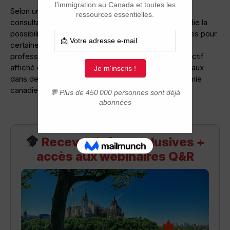
Selon un document de travail et un sondage de
consultation publique, le gouvernement fédéral étudie la
possibilité de réintroduire des points supplémentaires pour
certaines offres d’emploi, mais seulement dans les
professions associées à des salaires élevés. L’objectif
affiché est d’attirer davantage de talents internationaux
dans des secteurs jugés stratégiques pour l’économie
canadienne.
Recevez infos exclusives +
accès aux webinaires Q&R