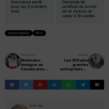
Assurance santé
Demande de
pour les 3 premiers
certificat de bonne
mois
vie et moeurs et
casier à Bruxelles
Entrée Express
IRCC
PRÉCÉDENT
SUIVANT
Webinaire :
Les 300 plus
Immigrer au
grandes
Canada avec
entreprises du
l’auteure Souad
Québec en 2026
Ouared
ÉCRIT PAR