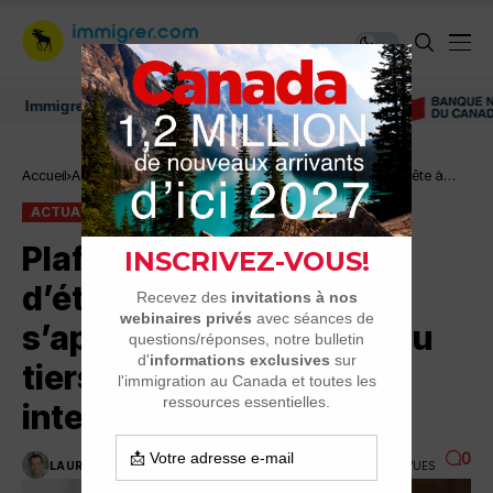
migrer au Canada: ressources et conseils
Accueil
Actualité
Plafond des permis d’études : l’Ontario s’apprête à
perdre plus du tiers de ses étudiants internationaux
ACTUALITÉ
Plafond des permis
d’études : l’Ontario
s’apprête à perdre plus du
tiers de ses étudiants
internationaux
0
LAURENT GIGON
12 MAI 2026
3 MINUTES DE LECTURE
1.6K VUES