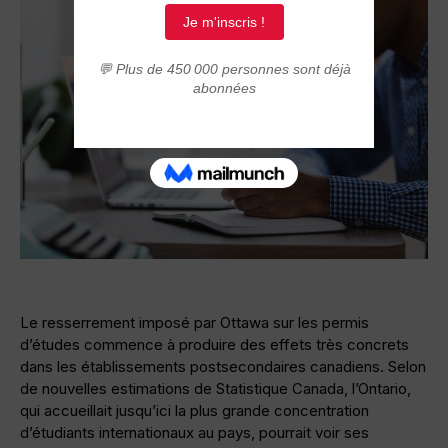
Le resserrement imposé par Ottawa sur les permis
d’études commence à produire des effets très concrets
dans les établissements postsecondaires canadiens. Selon
de nouvelles estimations de Statistique Canada, l’Ontario,
qui accueillait jusqu’ici la plus grande concentration
d’étudiants internationaux au pays, pourrait voir ses