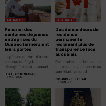
ACTUALITÉ
ACTUALITÉ
Pénurie : des
Des demandeurs de
centaines de jeunes
résidence
entreprises du
permanente
Québec fermeraient
réclament plus de
leurs portes
transparence face
aux délais
La pénurie de main-d’œuvre
continue de fragiliser
Des dizaines de demandeurs
l’écosystème entrepreneurial
de résidence permanente se
québécois. Selon une...
sont réunis vendredi
PAR
LAURENCE NADEAU
devant...
5 AOÛT 2026
PAR
LAURENCE NADEAU
3 AOÛT 2026