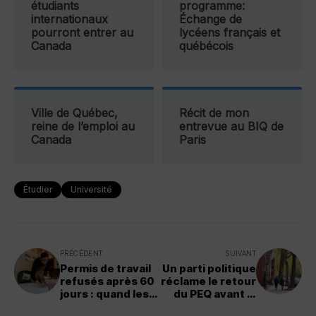
étudiants
programme:
internationaux
Échange de
pourront entrer au
lycéens français et
Canada
québécois
Ville de Québec,
Récit de mon
reine de l’emploi au
entrevue au BIQ de
Canada
Paris
Étudier
Université
PRÉCÉDENT
SUIVANT
Permis de travail
Un parti politique
refusés après 60
réclame le retour
jours : quand les
du PEQ avant la
délais
fin de la session