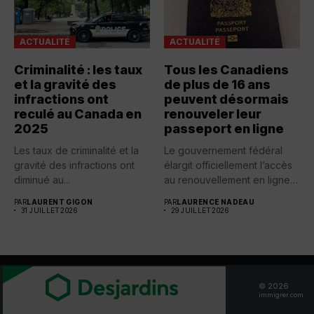
ACTUALITÉ
ACTUALITÉ
Criminalité : les taux
Tous les Canadiens
et la gravité des
de plus de 16 ans
infractions ont
peuvent désormais
reculé au Canada en
renouveler leur
2025
passeport en ligne
Les taux de criminalité et la
Le gouvernement fédéral
gravité des infractions ont
élargit officiellement l’accès
diminué au...
au renouvellement en ligne
des passeports...
PAR
LAURENT GIGON
PAR
LAURENCE NADEAU
31 JUILLET 2026
29 JUILLET 2026
© 2026
BOITE À OUTILS
immigrer.com