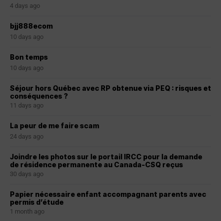
4 days ago
bjj888ecom
10 days ago
Bon temps
10 days ago
Séjour hors Québec avec RP obtenue via PEQ : risques et
conséquences ?
11 days ago
La peur de me faire scam
24 days ago
Joindre les photos sur le portail IRCC pour la demande
de résidence permanente au Canada-CSQ reçus
30 days ago
Papier nécessaire enfant accompagnant parents avec
permis d’étude
1 month ago