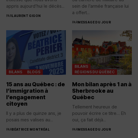
appris aujourd’hui le décès...
sein de l’armée française lui
a offert...
PAR
LAURENT GIGON
PAR
MESSAGE DU JOUR
BILANS
BILANS
BLOGS
RÉGIONS DU QUÉBEC
15 ans au Québec : de
Mon bilan après 1 an à
l’immigration à
Sherbrooke au
l’engagement
Québec
citoyen
Tellement heureux de
Il y a plus de quinze ans, je
pouvoir écrire ce titre… Eh
posais mes valises au...
oui, ça fait déjà...
PAR
BÉATRICE MONTRÉAL
PAR
MESSAGE DU JOUR