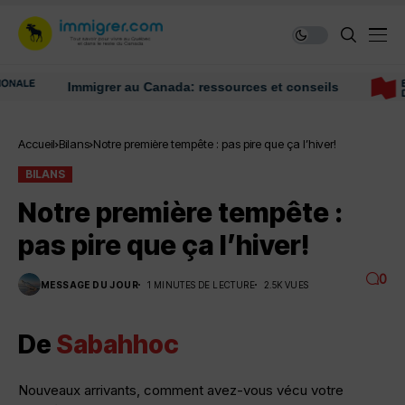
Immigrer au Canada: ressources et conseils
Accueil
Bilans
Notre première tempête : pas pire que ça l’hiver!
BILANS
Notre première tempête :
pas pire que ça l’hiver!
0
MESSAGE DU JOUR
1 MINUTES DE LECTURE
2.5K VUES
De
Sabahhoc
Nouveaux arrivants, comment avez-vous vécu votre