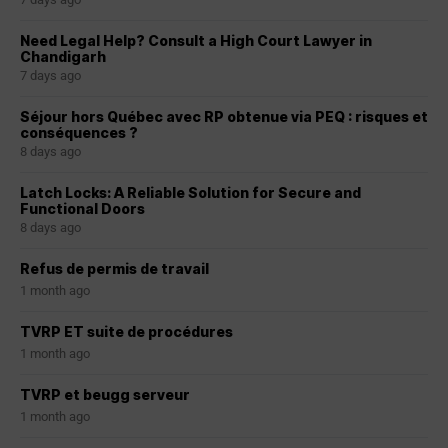
Need Legal Help? Consult a High Court Lawyer in
Chandigarh
7 days ago
Séjour hors Québec avec RP obtenue via PEQ : risques et
conséquences ?
8 days ago
Latch Locks: A Reliable Solution for Secure and
Functional Doors
8 days ago
Refus de permis de travail
1 month ago
TVRP ET suite de procédures
1 month ago
TVRP et beugg serveur
1 month ago