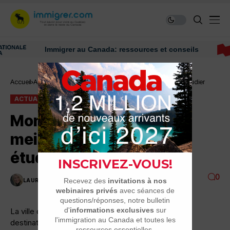
Immigrer au Canada: ressources et conseils
Accueil
Actualité
Montréal, une des 10 meilleures villes pour étudier
ACTUALITÉ
Montréal, une des 10
meilleures villes pour
étudier
0
LAURENCE NADEAU
1 MINUTES DE LECTURE
3K VUES
La ville de Montréal serait une des 10 meilleures
destinations pour faire des études selon QS World