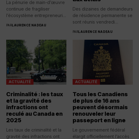
La pénurie de main-d’œuvre
continue de fragiliser
Des dizaines de demandeurs
l’écosystème entrepreneurial
de résidence permanente se
québécois. Selon une...
sont réunis vendredi
PAR
LAURENCE NADEAU
devant...
PAR
LAURENCE NADEAU
ACTUALITÉ
ACTUALITÉ
Criminalité : les taux
Tous les Canadiens
et la gravité des
de plus de 16 ans
infractions ont
peuvent désormais
reculé au Canada en
renouveler leur
2025
passeport en ligne
Les taux de criminalité et la
Le gouvernement fédéral
gravité des infractions ont
élargit officiellement l’accès