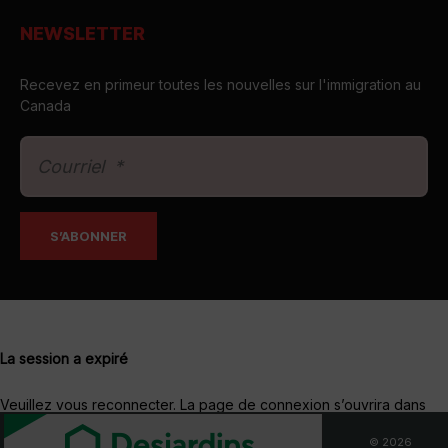
NEWSLETTER
Recevez en primeur toutes les nouvelles sur l'immigration au
Canada
La session a expiré
Veuillez vous reconnecter.
La page de connexion s’ouvrira dans
une nouvelle fenêtre. Après connexion, vous pourrez la fermer et
© 2026
revenir à cette page.