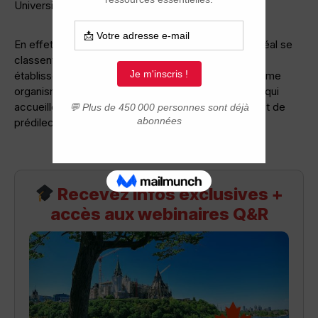
University Rankings.
En effet, l’Université McGill et l’Université de Montréal se
classent au 18e et 114e au palmarès des meilleurs
établissements universitaires au monde selon le même
organisme. La grande ville économique du Québec qui
accueille ces deux universités serait donc un endroit de
prédilection pour les étudiants du monde entier.
Recevez infos exclusives +
accès aux webinaires Q&R