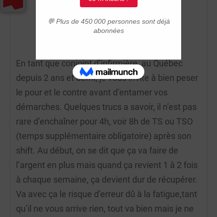
Ronan
3 ans ago
En tant que conjoint d’infirmière, au Québec
depuis 2 ans et demi, je vous invite à bien peser
le pour et le contre avant d’entamer vos
démarches. Quelques trucs a savoir, il n’est pas
rare d’enchaîner pour 4h, voir 8h de TS ou TSO
(temps supplémentaire obligatoire) après son
shift. Au début, on se dit que ça va faire de
l’argent en plus mais quand ça revient 1 à 2 fois
à chaque semaine, ça devient dur de récupérer.
Va avec ça le risque d’erreur dû à la fatigue,tant
qu’il ne vous arrive rien, tout va bien mais je ne