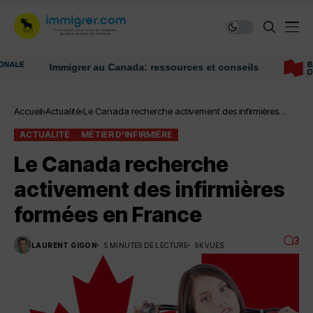
Immigrer au Canada: ressources et conseils
Accueil
Actualité
Le Canada recherche activement des infirmières
formées en France
ACTUALITÉ
MÉTIER D'INFIRMIÈRE
Le Canada recherche
activement des infirmières
formées en France
3
LAURENT GIGON
5 MINUTES DE LECTURE
9K VUES