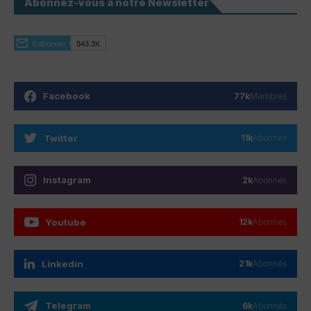
Abonnez-vous à notre Newsletter
Facebook
77k
Membres
Twitter
11k
Abonnés
Instagram
2k
Abonnés
Youtube
12k
Abonnés
Linkedin
21k
Abonnés
Telegram
6k
Abonnés