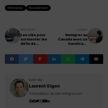
Infirmières
Recrutement
PRÉCÉDENT
SUIVANT
Les clés pour
Immigrer au
surmonter les
Canada avec un
défis de
handicap :
l'expatriation au
comprendre le «
Québec : un
fardeau excessif
guide pour
»
réussir sa
nouvelle vie
ÉCRIT PAR
Laurent Gigon
Cofondateur du site Immigrer.com