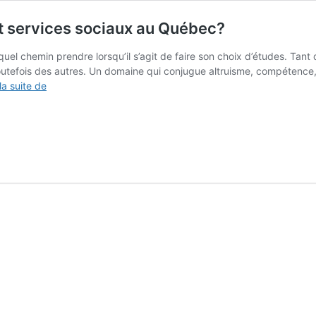
et services sociaux au Québec?
r quel chemin prendre lorsqu’il s’agit de faire son choix d’études. Tant
efois des autres. Un domaine qui conjugue altruisme, compétence, co
Pourquoi
 la suite de
choisir
une
carrière
en
santé
et
services
sociaux
au
Québec?